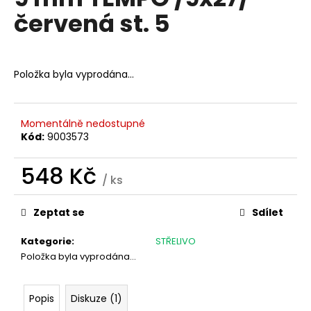
je
a
červená st. 5
0,0
z
j
5
í
hvězdiček.
t
Položka byla vyprodána…
?
Momentálně nedostupné
Kód:
9003573
HLEDAT
548 Kč
/ ks
Měrná
cena:
Zeptat se
Sdílet
D
o
Kategorie
:
STŘELIVO
p
Položka byla vyprodána…
o
r
u
Popis
Diskuze (1)