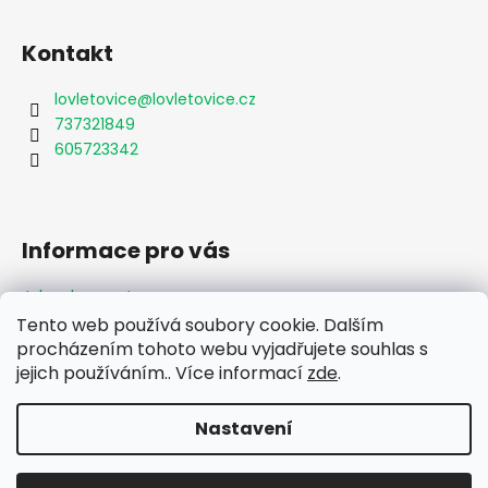
Kontakt
lovletovice
@
lovletovice.cz
737321849
605723342
Informace pro vás
Jak nakupovat
Obchodní podmínky
Tento web používá soubory cookie. Dalším
Podmínky ochrany osobních údajů
procházením tohoto webu vyjadřujete souhlas s
Formulář odstoupení od smlouvy
jejich používáním.. Více informací
zde
.
Moje objednávka
Nastavení
Vytvořil Shoptet