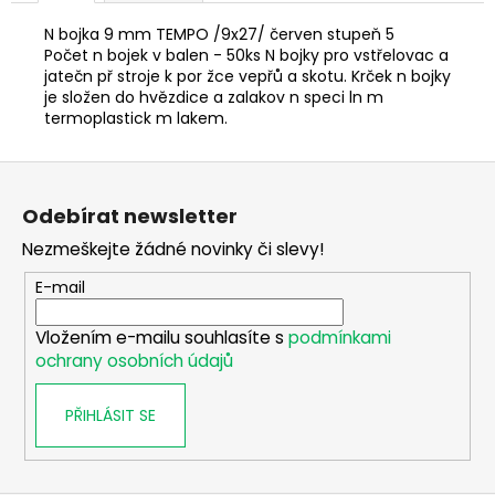
č
u
N bojka 9 mm TEMPO /9x27/ červen stupeň 5
j
Počet n bojek v balen - 50ks N bojky pro vstřelovac a
e
jatečn př stroje k por žce vepřů a skotu. Krček n bojky
m
je složen do hvězdice a zalakov n speci ln m
termoplastick m lakem.
e
Z
LOVECKÁ
á
BUNDA
Odebírat newsletter
p
UNIVERS
LINZ
Nezmeškejte žádné novinky či slevy!
a
U-
TEX
t
E-mail
DÁMSKÁ
í
3
Vložením e-mailu souhlasíte s
podmínkami
899
ochrany osobních údajů
Kč
PŘIHLÁSIT SE