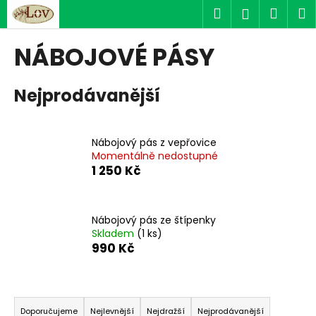
K
Přejít
Hledat
Náku
M
Přihlášen
na
o
obsah
Zpět
Zpět
košík
š
NÁBOJOVÉ PÁSY
í
C
k
Nejprodávanější
o
p
o
Nábojový pás z vepřovice
t
Momentálně nedostupné
ř
1 250 Kč
e
b
u
Nábojový pás ze štípenky
Skladem
(1 ks)
j
990 Kč
e
t
Ř
e
a
n
Doporučujeme
Nejlevnější
Nejdražší
Nejprodávanější