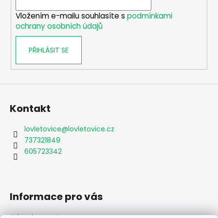
í
p
Vložením e-mailu souhlasíte s
podmínkami
r
ochrany osobních údajů
v
k
PŘIHLÁSIT SE
y
v
ý
p
i
s
Kontakt
u
lovletovice
@
lovletovice.cz
737321849
605723342
Informace pro vás
Jak nakupovat