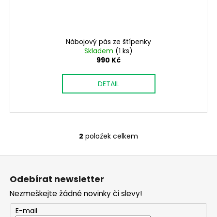
Nábojový pás ze štípenky
Skladem
(1 ks)
990 Kč
DETAIL
2
položek celkem
O
v
Z
l
á
á
Odebírat newsletter
d
p
a
Nezmeškejte žádné novinky či slevy!
a
c
t
E-mail
í