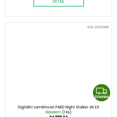
DETAIL
M
A
Kód:
9009446
Z
ZDARMA
D
Digitální zaměřovač PARD Night Stalker 4K EX
A
Skladem
(1 ks)
24 995 Kč