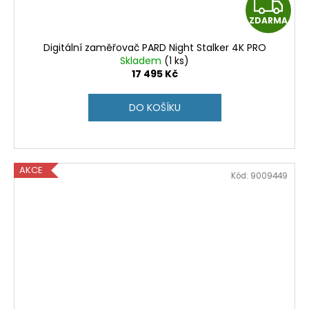
Z
ZDARMA
D
Digitální zaměřovač PARD Night Stalker 4K PRO
A
Skladem
(1 ks)
17 495 Kč
R
DO KOŠÍKU
M
A
AKCE
Kód:
9009449