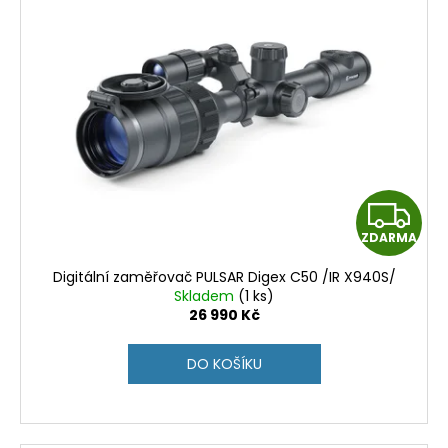
Z
ZDARMA
D
Digitální zaměřovač PULSAR Digex C50 /IR X940S/
A
Skladem
(1 ks)
26 990 Kč
R
DO KOŠÍKU
M
A