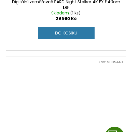
Digitální zaměřovač PARD Night Stalker 4K EX 940nm
A
LRF
Skladem
(1 ks)
R
29 990 Kč
M
DO KOŠÍKU
A
Kód:
9009448