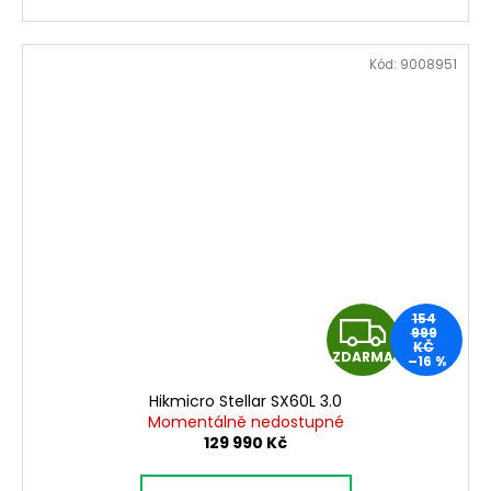
A
Kód:
9008951
Z
154
999
KČ
ZDARMA
–16 %
D
Hikmicro Stellar SX60L 3.0
A
Momentálně nedostupné
129 990 Kč
R