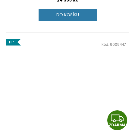
R
DO KOŠÍKU
M
A
TIP
Kód:
9009447
Z
ZDARMA
D