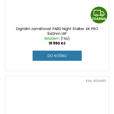
Z
ZDARMA
D
Digitální zaměřovač PARD Night Stalker 4K PRO
A
940nm LRF
Skladem
(1 ks)
R
19 990 Kč
M
DO KOŠÍKU
A
Kód:
9009451