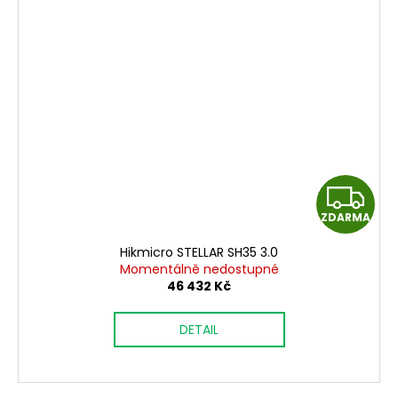
Z
ZDARMA
D
Hikmicro STELLAR SH35 3.0
A
Momentálně nedostupné
46 432 Kč
R
DETAIL
M
A