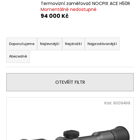
Termovizní zaměřovač NOCPIX ACE H50R
a
Momentálně nedostupné
j
94 000 Kč
í
t
Ř
?
a
Doporučujeme
Nejlevnější
Nejdražší
Nejprodávanější
z
Abecedně
e
n
HLEDAT
í
OTEVŘÍT FILTR
p
r
D
V
o
Kód:
9009499
o
ý
d
p
p
u
o
i
k
r
s
t
u