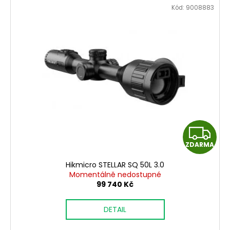
Kód:
9008883
Z
ZDARMA
D
Hikmicro STELLAR SQ 50L 3.0
A
Momentálně nedostupné
99 740 Kč
R
DETAIL
M