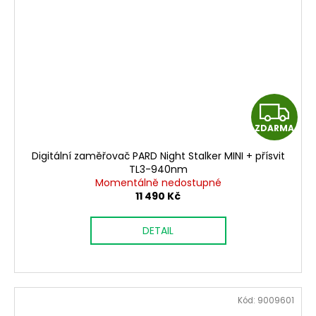
Z
ZDARMA
D
Digitální zaměřovač PARD Night Stalker MINI + přísvit
A
TL3-940nm
Momentálně nedostupné
R
11 490 Kč
M
DETAIL
A
Kód:
9009601