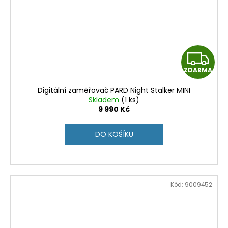
Z
ZDARMA
D
Digitální zaměřovač PARD Night Stalker MINI
A
Skladem
(1 ks)
9 990 Kč
R
DO KOŠÍKU
M
A
Kód:
9009452