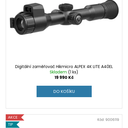
Digitální zaměřovač Hikmicro ALPEX 4K LITE A40EL
Skladem
(1 ks)
19 990 Kč
DO KOŠÍKU
AKCE
Kód:
9006119
TIP