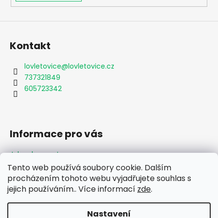
i
s
u
Kontakt
lovletovice
@
lovletovice.cz
737321849
605723342
Informace pro vás
Jak nakupovat
Obchodní podmínky
Tento web používá soubory cookie. Dalším
Podmínky ochrany osobních údajů
procházením tohoto webu vyjadřujete souhlas s
Formulář odstoupení od smlouvy
jejich používáním.. Více informací
zde
.
Moje objednávka
Nastavení