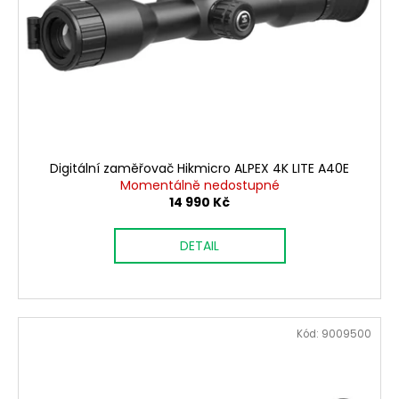
p
č
ů
u
r
j
o
e
d
m
u
e
k
t
DALEKOHLED
ů
MEOPTA
Digitální zaměřovač Hikmicro ALPEX 4K LITE A40E
MEOSTAR
Momentálně nedostupné
B1
14 990 Kč
PLUS
8X56
DETAIL
37
400
Kč
Kód:
9009500