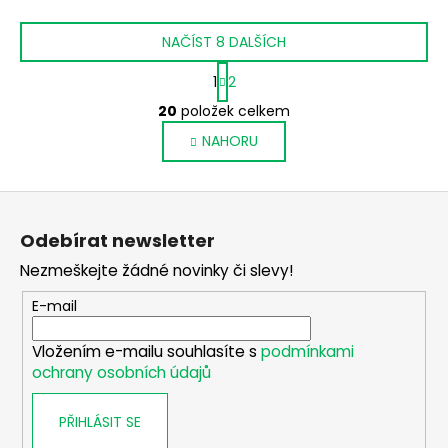
NAČÍST 8 DALŠÍCH
S
1
2
t
O
r
20
položek celkem
v
á
NAHORU
l
n
k
á
o
d
Z
v
a
á
á
c
Odebírat newsletter
n
p
í
í
Nezmeškejte žádné novinky či slevy!
p
a
r
t
E-mail
v
í
k
Vložením e-mailu souhlasíte s
podmínkami
y
ochrany osobních údajů
v
ý
PŘIHLÁSIT SE
p