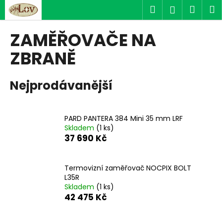
K
Přejít
Hledat
Náku
M
Přihlášen
na
o
obsah
Zpět
Zpět
košík
š
ZAMĚŘOVAČE NA
í
C
ZBRANĚ
k
o
p
Nejprodávanější
o
t
ř
PARD PANTERA 384 Mini 35 mm LRF
Skladem
(1 ks)
e
37 690 Kč
b
u
j
Termovizní zaměřovač NOCPIX BOLT
L35R
e
Skladem
(1 ks)
t
42 475 Kč
e
n