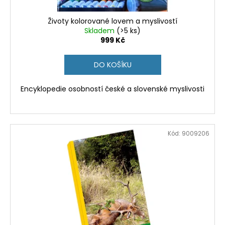
č
t
u
ů
Životy kolorované lovem a myslivostí
j
Skladem
(>5 ks)
e
999 Kč
m
e
DO KOŠÍKU
KRAVATA
Encyklopedie osobností české a slovenské myslivosti
8
CM
MYSLIVECKÁ
LOVEC
ČERNÉ
Kód:
9009206
ZVĚŘE
450
Kč