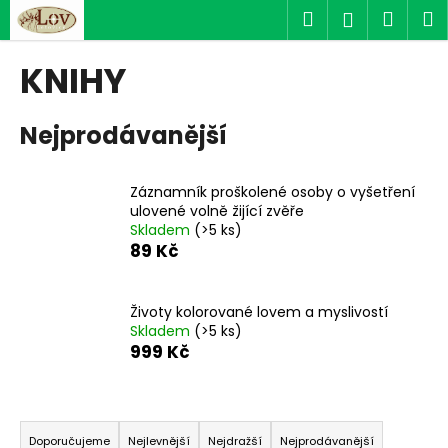
K
Přejít
Hledat
Náku
M
Přihlášen
na
o
obsah
Zpět
Zpět
košík
š
KNIHY
í
C
k
Nejprodávanější
o
p
o
Záznamník proškolené osoby o vyšetření
t
ulovené volně žijící zvěře
Skladem
(>5 ks)
ř
89 Kč
e
b
u
Životy kolorované lovem a myslivostí
Skladem
(>5 ks)
j
999 Kč
e
t
Ř
e
a
n
Doporučujeme
Nejlevnější
Nejdražší
Nejprodávanější