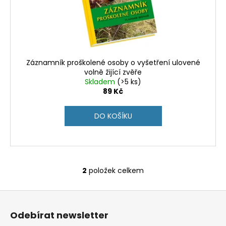
Záznamník proškolené osoby o vyšetření ulovené
volně žijící zvěře
Skladem
(>5 ks)
89 Kč
DO KOŠÍKU
2
položek celkem
O
v
Z
l
á
á
Odebírat newsletter
d
p