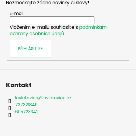
a
Nezmeškejte žádné novinky či slevy!
a
c
t
E-mail
í
í
p
Vložením e-mailu souhlasíte s
podmínkami
r
ochrany osobních údajů
v
k
PŘIHLÁSIT SE
y
v
ý
p
i
s
Kontakt
u
lovletovice
@
lovletovice.cz
737321849
605723342