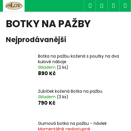
K
Přejít
Hledat
Náku
M
Přihlášen
na
o
obsah
Zpět
Zpět
košík
š
BOTKY NA PAŽBY
í
C
k
Nejprodávanější
o
p
o
Botka na pažbu kožená s poutky na dva
t
kulové náboje
Skladem
(2 ks)
ř
890 Kč
e
b
u
Zubíček kožená Botka na pažbu
Skladem
(3 ks)
j
790 Kč
e
t
e
Gumová botka na pažbu - návlek
n
Momentálně nedostupné