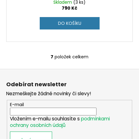
Skladem
(3 ks)
790 Kč
DO KOŠÍKU
7
položek celkem
O
v
Z
l
á
á
Odebírat newsletter
d
p
a
Nezmeškejte žádné novinky či slevy!
a
c
t
E-mail
í
í
p
Vložením e-mailu souhlasíte s
podmínkami
r
ochrany osobních údajů
v
k