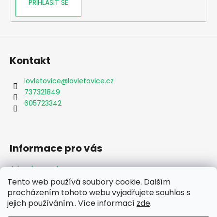
PŘIHLÁSIT SE
y
v
ý
p
i
s
Kontakt
u
lovletovice
@
lovletovice.cz
737321849
605723342
Informace pro vás
Jak nakupovat
Obchodní podmínky
Tento web používá soubory cookie. Dalším
Podmínky ochrany osobních údajů
procházením tohoto webu vyjadřujete souhlas s
Formulář odstoupení od smlouvy
jejich používáním.. Více informací
zde
.
Moje objednávka