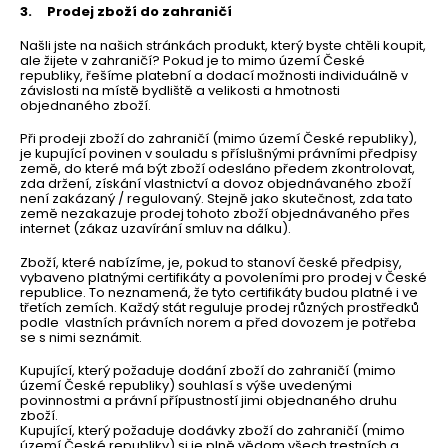
3. Prodej zboží do zahraničí
Našli jste na našich stránkách produkt, který byste chtěli koupit,
ale žijete v zahraničí? Pokud je to mimo území České
republiky, řešíme platební a dodací možnosti individuálně v
závislosti na místě bydliště a velikosti a hmotnosti
objednaného zboží.
Při prodeji zboží do zahraničí (mimo území České republiky),
je kupující povinen v souladu s příslušnými právními předpisy
země, do které má být zboží odesláno předem zkontrolovat,
zda držení, získání vlastnictví a dovoz objednávaného zboží
není zakázaný / regulovaný. Stejně jako skutečnost, zda tato
země nezakazuje prodej tohoto zboží objednávaného přes
internet (zákaz uzavírání smluv na dálku).
Zboží, které nabízíme, je, pokud to stanoví české předpisy,
vybaveno platnými certifikáty a povoleními pro prodej v České
republice. To neznamená, že tyto certifikáty budou platné i ve
třetích zemích. Každý stát reguluje prodej různých prostředků
podle vlastních právních norem a před dovozem je potřeba
se s nimi seznámit.
Kupující, který požaduje dodání zboží do zahraničí (mimo
území České republiky) souhlasí s výše uvedenými
povinnostmi a právní přípustností jimi objednaného druhu
zboží.
Kupující, který požaduje dodávky zboží do zahraničí (mimo
území České republiky) si je plně vědom všech trestních a