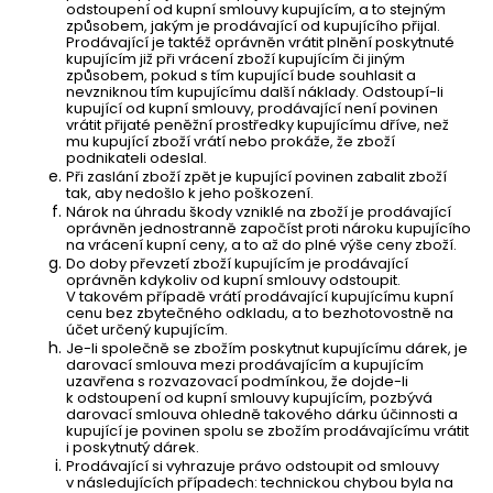
odstoupení od kupní smlouvy kupujícím, a to stejným
způsobem, jakým je prodávající od kupujícího přijal.
Prodávající je taktéž oprávněn vrátit plnění poskytnuté
kupujícím již při vrácení zboží kupujícím či jiným
způsobem, pokud s tím kupující bude souhlasit a
nevzniknou tím kupujícímu další náklady. Odstoupí-li
kupující od kupní smlouvy, prodávající není povinen
vrátit přijaté peněžní prostředky kupujícímu dříve, než
mu kupující zboží vrátí nebo prokáže, že zboží
podnikateli odeslal.
Při zaslání zboží zpět je kupující povinen zabalit zboží
tak, aby nedošlo k jeho poškození.
Nárok na úhradu škody vzniklé na zboží je prodávající
oprávněn jednostranně započíst proti nároku kupujícího
na vrácení kupní ceny, a to až do plné výše ceny zboží.
Do doby převzetí zboží kupujícím je prodávající
oprávněn kdykoliv od kupní smlouvy odstoupit.
V takovém případě vrátí prodávající kupujícímu kupní
cenu bez zbytečného odkladu, a to bezhotovostně na
účet určený kupujícím.
Je-li společně se zbožím poskytnut kupujícímu dárek, je
darovací smlouva mezi prodávajícím a kupujícím
uzavřena s rozvazovací podmínkou, že dojde-li
k odstoupení od kupní smlouvy kupujícím, pozbývá
darovací smlouva ohledně takového dárku účinnosti a
kupující je povinen spolu se zbožím prodávajícímu vrátit
i poskytnutý dárek.
Prodávající si vyhrazuje právo odstoupit od smlouvy
v následujících případech: technickou chybou byla na