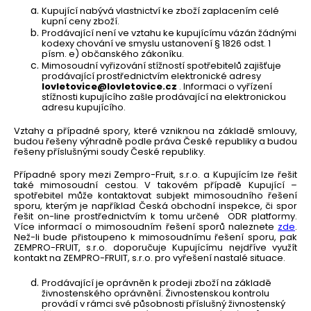
Kupující nabývá vlastnictví ke zboží zaplacením celé
kupní ceny zboží.
Prodávající není ve vztahu ke kupujícímu vázán žádnými
kodexy chování ve smyslu ustanovení § 1826 odst. 1
písm. e) občanského zákoníku.
Mimosoudní vyřizování stížností spotřebitelů zajišťuje
prodávající prostřednictvím elektronické adresy
lovletovice@lovletovice.cz
. Informaci o vyřízení
stížnosti kupujícího zašle prodávající na elektronickou
adresu kupujícího.
Vztahy a případné spory, které vzniknou na základě smlouvy,
budou řešeny výhradně podle práva České republiky a budou
řešeny příslušnými soudy České republiky.
Případné spory mezi Zempro-Fruit, s.r.o. a Kupujícím lze řešit
také mimosoudní cestou. V takovém případě Kupující –
spotřebitel může kontaktovat subjekt mimosoudního řešení
sporu, kterým je například Česká obchodní inspekce, či spor
řešit on-line prostřednictvím k tomu určené ODR platformy.
Více informací o mimosoudním řešení sporů naleznete
zde
.
Než-li bude přistoupeno k mimosoudnímu řešení sporu, pak
ZEMPRO-FRUIT, s.r.o. doporučuje Kupujícímu nejdříve využít
kontakt na ZEMPRO-FRUIT, s.r.o. pro vyřešení nastalé situace.
Prodávající je oprávněn k prodeji zboží na základě
živnostenského oprávnění. Živnostenskou kontrolu
provádí v rámci své působnosti příslušný živnostenský