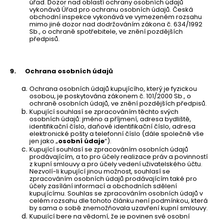
úřad. Dozor nad oblastí ochrany osobních údajů
vykonává Úřad pro ochranu osobních údajů. Česká
obchodní inspekce vykonává ve vymezeném rozsahu
mimo jiné dozor nad dodržováním zákona č. 634/1992
Sb., o ochraně spotřebitele, ve znění pozdějších
předpisů.
9.
Ochrana osobních údajů
Ochrana osobních údajů kupujícího, který je fyzickou
osobou, je poskytována zákonem č. 101/2000 Sb., o
ochraně osobních údajů, ve znění pozdějších předpisů.
Kupující souhlasí se zpracováním těchto svých
osobních údajů: jméno a příjmení, adresa bydliště,
identifikační číslo, daňové identifikační číslo, adresa
elektronické pošty a telefonní číslo (dále společně vše
jen jako „
osobní údaje
“).
Kupující souhlasí se zpracováním osobních údajů
prodávajícím, a to pro účely realizace práv a povinností
z kupní smlouvy a pro účely vedení uživatelského účtu.
Nezvolí-li kupující jinou možnost, souhlasí se
zpracováním osobních údajů prodávajícím také pro
účely zasílání informací a obchodních sdělení
kupujícímu. Souhlas se zpracováním osobních údajů v
celém rozsahu dle tohoto článku není podmínkou, která
by sama o sobě znemožňovala uzavření kupní smlouvy.
Kupující bere na vědomí, že je povinen své osobní