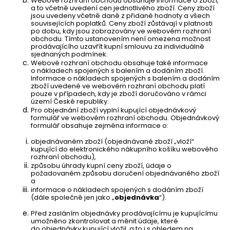
Webové rozhraní obchodu obsahuje informace o zboží,
a to včetně uvedení cen jednotlivého zboží. Ceny zboží
jsou uvedeny včetně daně z přidané hodnoty a všech
souvisejících poplatků. Ceny zboží zůstávají v platnosti
po dobu, kdy jsou zobrazovány ve webovém rozhraní
obchodu. Tímto ustanovením není omezena možnost
prodávajícího uzavřít kupní smlouvu za individuálně
sjednaných podmínek.
Webové rozhraní obchodu obsahuje také informace
o nákladech spojených s balením a dodáním zboží.
Informace o nákladech spojených s balením a dodáním
zboží uvedené ve webovém rozhraní obchodu platí
pouze v případech, kdy je zboží doručováno v rámci
území České republiky.
Pro objednání zboží vyplní kupující objednávkový
formulář ve webovém rozhraní obchodu. Objednávkový
formulář obsahuje zejména informace o:
objednávaném zboží (objednávané zboží „vloží“
kupující do elektronického nákupního košíku webového
rozhraní obchodu),
způsobu úhrady kupní ceny zboží, údaje o
požadovaném způsobu doručení objednávaného zboží
a
informace o nákladech spojených s dodáním zboží
(dále společně jen jako „
objednávka
“).
Před zasláním objednávky prodávajícímu je kupujícímu
umožněno zkontrolovat a měnit údaje, které
do objednávky kupující vložil, a to i s ohledem na