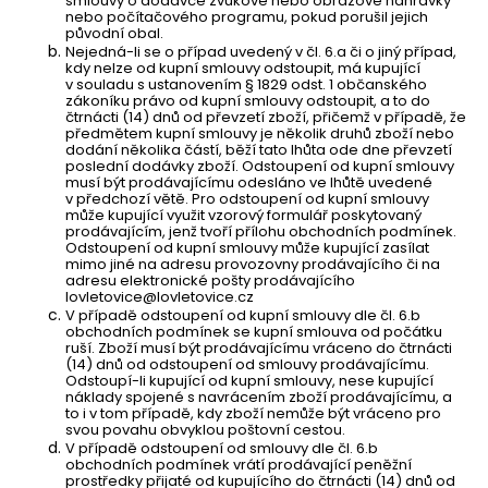
smlouvy o dodávce zvukové nebo obrazové nahrávky
nebo počítačového programu, pokud porušil jejich
původní obal.
Nejedná-li se o případ uvedený v čl. 6.a či o jiný případ,
kdy nelze od kupní smlouvy odstoupit, má kupující
v souladu s ustanovením § 1829 odst. 1 občanského
zákoníku právo od kupní smlouvy odstoupit, a to do
čtrnácti (14) dnů od převzetí zboží, přičemž v případě, že
předmětem kupní smlouvy je několik druhů zboží nebo
dodání několika částí, běží tato lhůta ode dne převzetí
poslední dodávky zboží. Odstoupení od kupní smlouvy
musí být prodávajícímu odesláno ve lhůtě uvedené
v předchozí větě. Pro odstoupení od kupní smlouvy
může kupující využit vzorový formulář poskytovaný
prodávajícím, jenž tvoří přílohu obchodních podmínek.
Odstoupení od kupní smlouvy může kupující zasílat
mimo jiné na adresu provozovny prodávajícího či na
adresu elektronické pošty prodávajícího
lovletovice@lovletovice.cz
V případě odstoupení od kupní smlouvy dle čl. 6.b
obchodních podmínek se kupní smlouva od počátku
ruší. Zboží musí být prodávajícímu vráceno do čtrnácti
(14) dnů od odstoupení od smlouvy prodávajícímu.
Odstoupí-li kupující od kupní smlouvy, nese kupující
náklady spojené s navrácením zboží prodávajícímu, a
to i v tom případě, kdy zboží nemůže být vráceno pro
svou povahu obvyklou poštovní cestou.
V případě odstoupení od smlouvy dle čl. 6.b
obchodních podmínek vrátí prodávající peněžní
prostředky přijaté od kupujícího do čtrnácti (14) dnů od