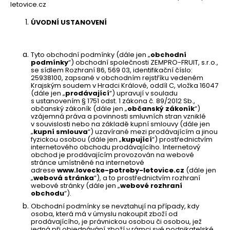
letovice.cz
a
ÚVODNÍ USTANOVENÍ
j
í
t
Tyto obchodní podmínky (dále jen „
obchodní
podmínky
“) obchodní společnosti ZEMPRO-FRUIT, s.r.o.,
?
se sídlem Rozhraní 86, 569 03, identifikační číslo:
25938100, zapsané v obchodním rejstříku vedeném
Krajským soudem v Hradci Králové, oddíl C, vložka 16047
(dále jen „
prodávající
“) upravují v souladu
s ustanovením § 1751 odst. 1 zákona č. 89/2012 Sb.,
občanský zákoník (dále jen „
občanský zákoník
“)
vzájemná práva a povinnosti smluvních stran vzniklé
HLEDAT
v souvislosti nebo na základě kupní smlouvy (dále jen
„
kupní smlouva
“) uzavírané mezi prodávajícím a jinou
fyzickou osobou (dále jen „
kupující
“) prostřednictvím
internetového obchodu prodávajícího. Internetový
obchod je prodávajícím provozován na webové
D
stránce umístněné na internetové
adrese
www.lovecke-potreby-letovice.cz
(dále jen
o
„
webová stránka
“), a to prostřednictvím rozhraní
p
webové stránky (dále jen „
webové rozhraní
obchodu
“).
o
Obchodní podmínky se nevztahují na případy, kdy
r
osoba, která má v úmyslu nakoupit zboží od
u
prodávajícího, je právnickou osobou či osobou, jež
jedná při objednávání zboží v rámci své podnikatelské