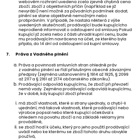
webovém rozhraní uvedena zcela zjevně chybná cena
zboží;
zboží z objektivních příčin (například se již
nevyrábí) není možné za původních podmínek dodat;
plnění se stane objektivně nemožným nebo
protiprávním. V případě, že nastala některá z výše
uvedených skutečností, prodávající bude kupujícícho
neprodleně informovat o odstoupení od smlouvy.
Pokud
kupující již zcela nebo z části uhradil kupní cenu, bude
mu prodávajícím navrácena na účet, ze kterého byla
přijata,
do 14 dní od odstoupení od kupní smlouvy.
7.
Práva z Vadného plnění
Práva a povinnosti smluvních stran ohledně práv
z vadného plnění se řídí příslušnými obecně závaznými
předpisy (zejména ustanoveními § 1914 až 1925, § 2099
až 2117 a § 2161 až 2174 občanského zákoníku).
Prodávající odpovídá kupujícímu, že zboží při převzetí
nemá vady. Zejména prodávající odpovídá kupujícímu,
že v době, kdy kupující zboží převzal:
má zboží vlastnosti, které si strany ujednaly, a chybí-li
ujednání, má takové vlastnosti, které prodávající nebo
výrobce popsal nebo které kupující očekával s
ohledem na povahu zboží a na základě reklamy jimi
prováděné,
se zboží hodí k účelu, který pro jeho použití prodávající
uvádí nebo ke kterému se zboží tohoto druhu obvykle
používá,