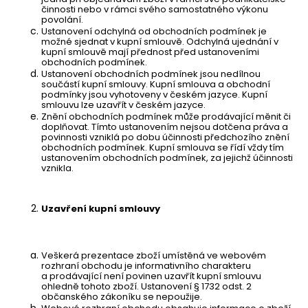
č
činnosti nebo v rámci svého samostatného výkonu
u
povolání.
j
Ustanovení odchylná od obchodních podmínek je
možné sjednat v kupní smlouvě. Odchylná ujednání v
e
kupní smlouvě mají přednost před ustanoveními
m
obchodních podmínek.
Ustanovení obchodních podmínek jsou nedílnou
e
součástí kupní smlouvy. Kupní smlouva a obchodní
podmínky jsou vyhotoveny v českém jazyce. Kupní
smlouvu lze uzavřít v českém jazyce.
Znění obchodních podmínek může prodávající měnit či
DALEKOHLED
doplňovat. Tímto ustanovením nejsou dotčena práva a
FOMEI
povinnosti vzniklá po dobu účinnosti předchozího znění
ZCF
obchodních podmínek. Kupní smlouva se řídí vždy tím
LEADER
ustanovením obchodních podmínek, za jejichž účinnosti
RZ
vznikla.
8-
20X50
ZOOM
Uzavření kupní smlouvy
5
490
Kč
Veškerá prezentace zboží umístěná ve webovém
rozhraní obchodu je informativního charakteru
a prodávající není povinen uzavřít kupní smlouvu
ohledně tohoto zboží. Ustanovení § 1732 odst. 2
občanského zákoníku se nepoužije.