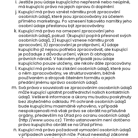
Jestliže jsou údaje kupujícícho nepřesné nebo neúplné,
má kupujícíc právo na jejich opravu či doplnění.
Kupující má právo vznést námitku proti zpracování
osobních údajů, které jsou zpracovávány za účelem
přímého marketingu. Po vznesení takovéto namítky jeho
osobní údaje přestanou být zpracovávány.
Kupující má právo na omezení zpracování jeho
osobních údajů, pokud: 1)kupující popírá přesnost svých
osobních údajů, 2) kupujcí vznese námitku proti
zpracování, 3) zpracování je protiprávní, 4) údaje
kupujícího již nejsou potřeba zpracovávat, ale kupující
je požaduje z důvodu určení, výkon či obhajobu
právních nároků. V takovém případě jsou údaje
kupujícícho pouze uloženy, ale nikoliv dále zpracovávny.
Kupující má právo na získání osobních údajů, které jsou
o něm zpracovávány, ve strukturovaném, běžně
používaném a strojově čitelném formátu a jejich
předání jinému správci osobních údajů.
Svá práva v souvislosti se zpracováním ososbních údajů
může kupující uplatnit prostřednictví našich kontaktních
údajů. Veškeré informace a úkony mu budou poskytnuty
bez zbytečného odkladu. Při ochraně osobních údajů
bude kupujícímu maximálně vyhověno, v případě
nespokojenosti má však právo se obrátit na příslušné
orgány, především na Úřad pro ocranu osobních údajů
(http://www.uoou.cz). Tímto ustanovením není dotčeno
právo kupujícího obrátit se na Úřad přímo.
Kupující má právo požadovat vymazání osobních údajů
v případech uvedených níže. Pokud neexistují zákonné