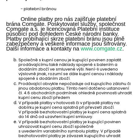
- platební bránou
Online platby pro nás zajišťuje platební
brána Comgate. Poskytovatel služby, společnost
Comgate a.s. je licencovaná Platební instituce
působící pod dohledem České národní banky.
Platby probíhající skrze platební bránu jsou plně
zabezpečeny a veškeré informace jsou šifrovány.
Další informace a kontakty na
www.comgate.cz
.
Společně s kupní cenou je kupující povinen zaplatit
prodávajícímu také náklady spojené s balením a
dodáním zboží ve smluvené výši. Není-li uvedeno
výslovně jinak, rozumí se dále kupní cenou i náklady
spojené s dodáním zboží.
Prodávající obvykle nepožaduje od kupujícího zálohu či
jinou obdobnou platbu. Tímto není dotčeno ustanovení
čl. 4.6 obchodních podmínek ohledně povinnosti uhradit
kupní cenu zboží předem
V případě platby v hotovosti či v případě platby na
dobírku je kupní cena splatná při převzetí zboží.
V případě bezhotovostní platby je kupní cena splatná
do 14 dnů od uzavření kupní smlouvy.
V případě bezhotovostní platby je kupující povinen
uhrazovat kupní cenu zboží společně
s uvedením variabilního symbolu platby. V případě
bezhotovostní platby je závazek kupujícího uhradit