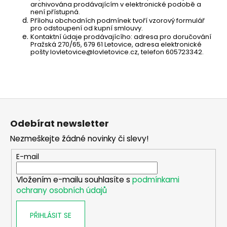
archivována prodávajícím v elektronické podobě a
není přístupná.
Přílohu obchodních podmínek tvoří vzorový formulář
pro odstoupení od kupní smlouvy.
Kontaktní údaje prodávajícího: adresa pro doručování
Pražská 270/65, 679 61 Letovice, adresa elektronické
pošty lovletovice@lovletovice.cz, telefon 605723342.
Z
á
Odebírat newsletter
p
Nezmeškejte žádné novinky či slevy!
a
t
E-mail
í
Vložením e-mailu souhlasíte s
podmínkami
ochrany osobních údajů
PŘIHLÁSIT SE