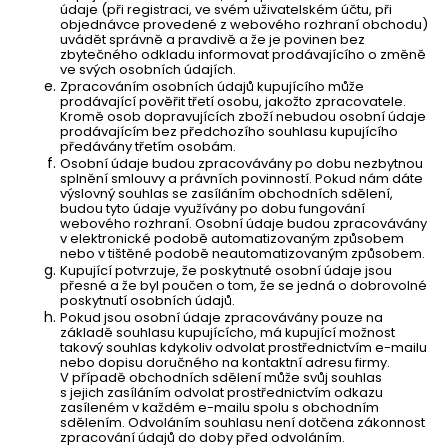
údaje (při registraci, ve svém uživatelském účtu, při
objednávce provedené z webového rozhraní obchodu)
uvádět správně a pravdivě a že je povinen bez
zbytečného odkladu informovat prodávajícího o změně
ve svých osobních údajích.
Zpracováním osobních údajů kupujícího může
prodávající pověřit třetí osobu, jakožto zpracovatele.
Kromě osob dopravujících zboží nebudou osobní údaje
prodávajícím bez předchozího souhlasu kupujícího
předávány třetím osobám.
Osobní údaje budou zpracovávány po dobu nezbytnou
splnění smlouvy a právních povinností. Pokud nám dáte
výslovný souhlas se zasíláním obchodních sdělení,
budou tyto údaje využívány po dobu fungování
webového rozhraní. Osobní údaje budou zpracovávány
v elektronické podobě automatizovaným způsobem
nebo v tištěné podobě neautomatizovaným způsobem.
Kupující potvrzuje, že poskytnuté osobní údaje jsou
přesné a že byl poučen o tom, že se jedná o dobrovolné
poskytnutí osobních údajů.
Pokud jsou osobní údaje zpracovávány pouze na
základě souhlasu kupujícícho, má kupující možnost
takový souhlas kdykoliv odvolat prostřednictvím e-mailu
nebo dopisu doručného na kontaktní adresu firmy.
V případě obchodních sdělení může svůj souhlas
s jejich zasíláním odvolat prostřednictvím odkazu
zasíleném v každém e-mailu spolu s obchodním
sdělením. Odvoláním souhlasu není dotčena zákonnost
zpracování údajů do doby před odvoláním.