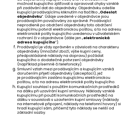
možnost kupujícího zjišťovat a opravovat chyby vzniklé
při zadávání dat do objednávky. Objednávku odešle
kupující prodávajícímu kliknutím na tlačítko „
Odeslat
objednávku
“. Údaje uvedené v objednávce jsou
prodávajícím považovány za správné. Prodávající
neprodleně po obdržení objednávky toto obdržení
kupujícímu potvrdí elektronickou poštou, a to na adresu
elektronické pošty kupujícího uvedenou v uživatelském
rozhraní či v objednávce (dále jen „
elektronická
adresa kupujícího
“).
Prodávající je vždy oprávněn v závislosti na charakteru
objednávky (množství zboží, výše kupní ceny,
předpokládané náklady na dopravu) požádat
kupujícího o dodatečné potvrzení objednávky
(například písemně či telefonicky).
Smluvní vztah mezi prodávajícím a kupujícím vzniká
doručením přijetí objednávky (akceptací), jež
je prodávajícím zasláno kupujícímu elektronickou
poštou, a to na adresu elektronické pošty kupujícího.
Kupující souhlasí s použitím komunikačních prostředků
na dálku při uzavírání kupní smlouvy. Náklady vzniklé
kupujícímu při použití komunikačních prostředků na
dálku v souvislosti s uzavřením kupní smlouvy (náklady
na internetové připojení, náklady na telefonní hovory) si
hradí kupující sám, přičemž tyto náklady se neliší od
základní sazby.