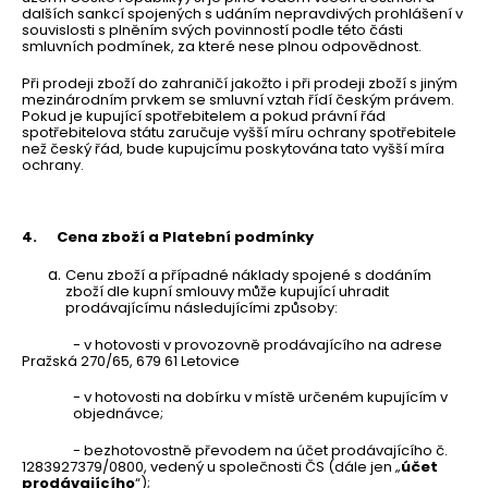
dalších sankcí spojených s udáním nepravdivých prohlášení v
souvislosti s plněním svých povinností podle této části
smluvních podmínek, za které nese plnou odpovědnost.
Při prodeji zboží do zahraničí jakožto i při prodeji zboží s jiným
mezinárodním prvkem se smluvní vztah řídí českým právem.
Pokud je kupující spotřebitelem a pokud právní řád
spotřebitelova státu zaručuje vyšší míru ochrany spotřebitele
než český řád, bude kupujcímu poskytována tato vyšší míra
ochrany.
4.
Cena zboží a Platební podmínky
Cenu zboží a případné náklady spojené s dodáním
zboží dle kupní smlouvy může kupující uhradit
prodávajícímu následujícími způsoby:
- v hotovosti v provozovně prodávajícího na adrese
Pražská 270/65, 679 61 Letovice
- v hotovosti na dobírku v místě určeném kupujícím v
objednávce;
- bezhotovostně převodem na účet prodávajícího č.
1283927379/0800, vedený u společnosti ČS (dále jen „
účet
prodávajícího
“);