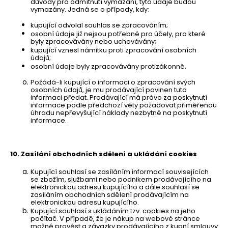
důvody pro odmítnutí vymazání, tyto údaje budou
vymazány. Jedná se o případy, kdy:
kupující odvolal souhlas se zpracováním;
osobní údaje již nejsou potřebné pro účely, pro které
byly zpracovávány nebo uchovávány;
kupující vznesl námitku proti zpracování osobních
údajů;
osobní údaje byly zpracovávány protizákonně.
Požádá-li kupující o informaci o zpracování svých
osobních údajů, je mu prodávající povinen tuto
informaci předat. Prodávající má právo za poskytnutí
informace podle předchozí věty požadovat přiměřenou
úhradu nepřevyšující náklady nezbytné na poskytnutí
informace.
10.
Zasílání obchodních sdělení a ukládání cookies
Kupující souhlasí se zasíláním informací souvisejících
se zbožím, službami nebo podnikem prodávajícího na
elektronickou adresu kupujícího a dále souhlasí se
zasíláním obchodních sdělení prodávajícím na
elektronickou adresu kupujícího.
Kupující souhlasí s ukládáním tzv. cookies na jeho
počítač. V případě, že je nákup na webové stránce
možné provést a závazky prodávajícího z kupní smlouvy