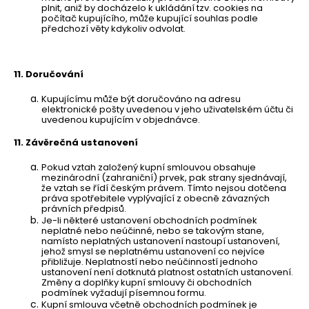
plnit, aniž by docházelo k ukládání tzv. cookies na
počítač kupujícího, může kupující souhlas podle
předchozí věty kdykoliv odvolat.
11.
Doručování
Kupujícímu může být doručováno na adresu
elektronické pošty uvedenou v jeho uživatelském účtu či
uvedenou kupujícím v objednávce.
11.
Závěrečná ustanovení
Pokud vztah založený kupní smlouvou obsahuje
mezinárodní (zahraniční) prvek, pak strany sjednávají,
že vztah se řídí českým právem. Tímto nejsou dotčena
práva spotřebitele vyplývající z obecně závazných
právních předpisů.
Je-li některé ustanovení obchodních podmínek
neplatné nebo neúčinné, nebo se takovým stane,
namísto neplatných ustanovení nastoupí ustanovení,
jehož smysl se neplatnému ustanovení co nejvíce
přibližuje. Neplatností nebo neúčinností jednoho
ustanovení není dotknutá platnost ostatních ustanovení.
Změny a doplňky kupní smlouvy či obchodních
podmínek vyžadují písemnou formu.
Kupní smlouva včetně obchodních podmínek je