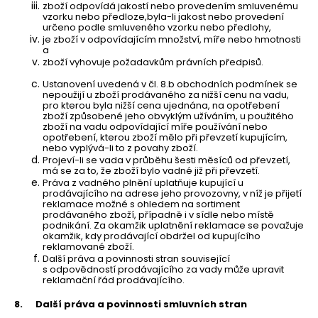
zboží odpovídá jakostí nebo provedením smluvenému
vzorku nebo předloze,byla-li jakost nebo provedení
určeno podle smluveného vzorku nebo předlohy,
je zboží v odpovídajícím množství, míře nebo hmotnosti
a
zboží vyhovuje požadavkům právních předpisů.
Ustanovení uvedená v čl. 8.b obchodních podmínek se
nepoužijí u zboží prodávaného za nižší cenu na vadu,
pro kterou byla nižší cena ujednána, na opotřebení
zboží způsobené jeho obvyklým užíváním, u použitého
zboží na vadu odpovídající míře používání nebo
opotřebení, kterou zboží mělo při převzetí kupujícím,
nebo vyplývá-li to z povahy zboží.
Projeví-li se vada v průběhu šesti měsíců od převzetí,
má se za to, že zboží bylo vadné již při převzetí.
Práva z vadného plnění uplatňuje kupující u
prodávajícího na adrese jeho provozovny, v níž je přijetí
reklamace možné s ohledem na sortiment
prodávaného zboží, případně i v sídle nebo místě
podnikání. Za okamžik uplatnění reklamace se považuje
okamžik, kdy prodávající obdržel od kupujícího
reklamované zboží.
Další práva a povinnosti stran související
s odpovědností prodávajícího za vady může upravit
reklamační řád prodávajícího.
8.
Další práva a povinnosti smluvních stran