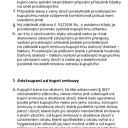
kupní cenu splněn okamžikem připsání příslušné částky
na účet prodávajícího.
Případné slevy z ceny zboží poskytnuté prodávajícím
kupujícímu nelze vzájemně kombinovat pokud není
uvedeno jinak.
Na zákládě zákona č. 112/2016 Sb., o evidenci tržeb, je
prodávající povinen vystavit kupujícímu účtenku.
Je-li to v obchodním styku obvyklé nebo je-li tak
stanoveno obecně závaznými právními předpisy,
vystaví prodávající ohledně plateb prováděných
na základě kupní smlouvy kupujícímu daňový doklad –
fakturu. Prodávající je plátcem daně z přidané hodnoty.
Daňový doklad – fakturu vystaví prodávající kupujícímu
po uhrazení ceny zboží a zašle jej v elektronické
podobě na elektronickou adresu kupujícího.
Odstoupení od kupní smlouvy
Kupující bere na vědomí, že dle ustanovení § 1837
občanského zákoníku, nelze mimo jiné odstoupit od
kupní smlouvy o dodávce zboží, které bylo upraveno
podle přání kupujícího nebo pro jeho osobu, od kupní
smlouvy o dodávce zboží, které podléhá rychlé zkáze,
jakož i zboží, které bylo po dodání nenávratně smíseno
s jiným zbožím, od kupní smlouvy o dodávce zboží v
uzavřeném obalu, které spotřebitel z obalu vyňal a z
hygienických důvodů jej není možné vrátit a od kupní