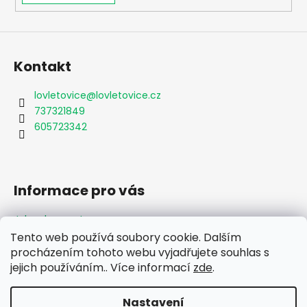
Kontakt
lovletovice
@
lovletovice.cz
737321849
605723342
Informace pro vás
Jak nakupovat
Obchodní podmínky
Tento web používá soubory cookie. Dalším
Podmínky ochrany osobních údajů
procházením tohoto webu vyjadřujete souhlas s
jejich používáním.. Více informací
zde
.
Formulář odstoupení od smlouvy
Moje objednávka
Nastavení