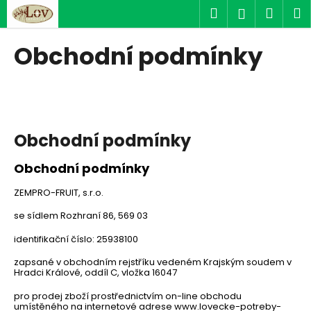
K
Přejít
Hledat
Náku
M
Přihlášen
na
o
obsah
Zpět
Zpět
košík
š
Obchodní podmínky
í
C
k
o
p
o
Obchodní podmínky
t
ř
Obchodní podmínky
e
ZEMPRO-FRUIT, s.r.o.
b
u
se sídlem Rozhraní 86, 569 03
j
identifikační číslo: 25938100
e
zapsané v obchodním rejstříku vedeném Krajským soudem v
t
Hradci Králové, oddíl C, vložka 16047
e
pro prodej zboží prostřednictvím on-line obchodu
n
umístěného na internetové adrese www.lovecke-potreby-