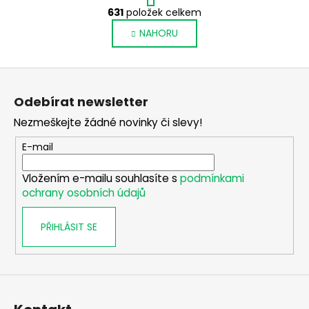
O
r
631
položek celkem
v
á
NAHORU
l
n
k
á
o
d
Z
v
a
á
á
c
Odebírat newsletter
n
p
í
í
Nezmeškejte žádné novinky či slevy!
p
a
r
t
E-mail
v
í
k
Vložením e-mailu souhlasíte s
podmínkami
y
ochrany osobních údajů
v
ý
PŘIHLÁSIT SE
p
i
s
u