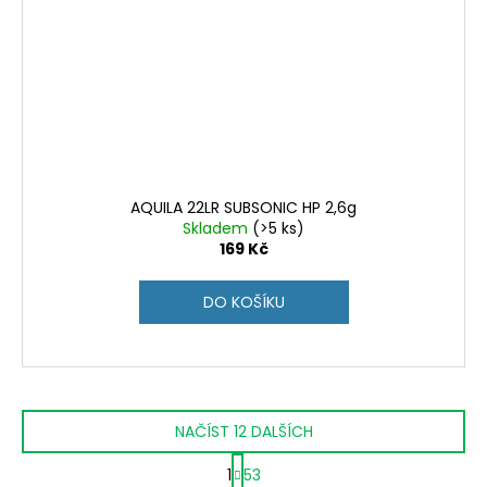
AQUILA 22LR SUBSONIC HP 2,6g
Skladem
(>5 ks)
169 Kč
DO KOŠÍKU
NAČÍST 12 DALŠÍCH
S
1
53
t