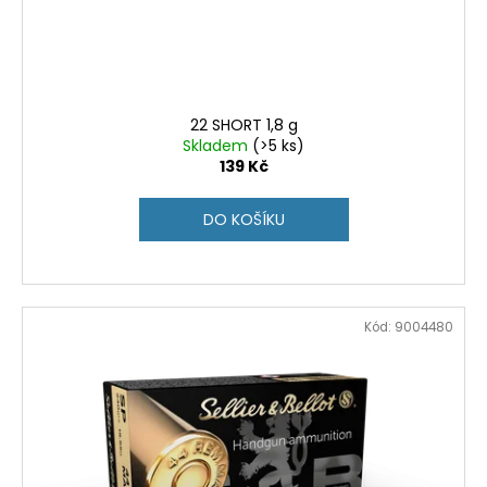
d
u
k
t
ů
22 SHORT 1,8 g
Skladem
(>5 ks)
139 Kč
DO KOŠÍKU
Kód:
9004480