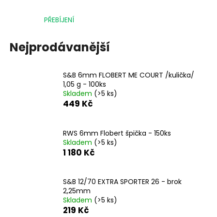
č
u
PŘEBÍJENÍ
j
e
m
Nejprodávanější
e
S&B 6mm FLOBERT ME COURT /kulička/
DALEKOHLED
1,05 g - 100ks
FOMEI
Skladem
(>5 ks)
ZCF
449 Kč
LEADER
RZ
8-
20X50
RWS 6mm Flobert špička - 150ks
ZOOM
Skladem
(>5 ks)
1 180 Kč
5
490
Kč
S&B 12/70 EXTRA SPORTER 26 - brok
2,25mm
Skladem
(>5 ks)
219 Kč