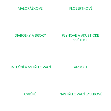
a
MALORÁŽKOVÉ
FLOBERTKOVÉ
j
í
t
?
DIABOLKY A BROKY
PLYNOVÉ A AKUSTICKÉ,
SVĚTLICE
HLEDAT
JATEČNÍ A VSTŘELOVACÍ
AIRSOFT
D
o
p
CVIČNÉ
NASTŔELOVACÍ LASEROVÉ
o
r
u