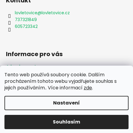
Kontakt
lovletovice
@
lovletovice.cz
737321849
605723342
Informace pro vás
Jak nakupovat
Obchodní podmínky
Tento web používá soubory cookie. Dalším
Podmínky ochrany osobních údajů
procházením tohoto webu vyjadřujete souhlas s
Formulář odstoupení od smlouvy
jejich používáním.. Více informací
zde
.
Moje objednávka
Nastavení
Vytvořil Shoptet
Souhlasím
Copyright 2026
Lov Letovice
. Všechna práva vyhrazena.