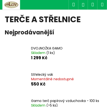
K
Přejít
Hledat
Náku
M
Přihlášen
na
o
obsah
Zpět
Zpět
košík
š
TERČE A STŘELNICE
í
C
k
Nejprodávanější
o
p
o
DVOJNOŽKA GAMO
t
Skladem
(1 ks)
ř
1 299 Kč
e
b
u
Střelecký vak
Momentálně nedostupné
j
550 Kč
e
t
e
Gamo terč papírový vzduchovka - 100 ks
n
Skladem
(>5 ks)