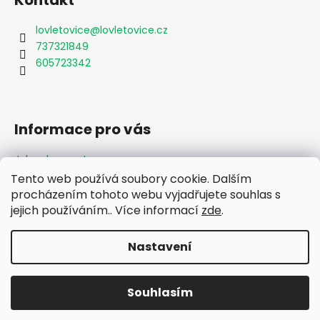
Kontakt
lovletovice
@
lovletovice.cz
737321849
605723342
Informace pro vás
Jak nakupovat
Obchodní podmínky
Tento web používá soubory cookie. Dalším
Podmínky ochrany osobních údajů
procházením tohoto webu vyjadřujete souhlas s
Formulář odstoupení od smlouvy
jejich používáním.. Více informací
zde
.
Moje objednávka
Nastavení
Vytvořil Shoptet
Souhlasím
Copyright 2026
Lov Letovice
. Všechna práva vyhrazena.