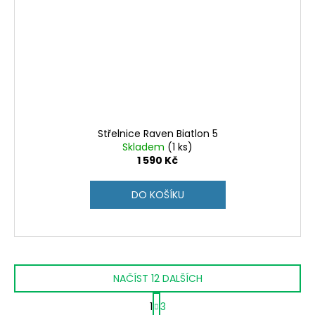
Střelnice Raven Biatlon 5
Skladem
(1 ks)
1 590 Kč
DO KOŠÍKU
NAČÍST 12 DALŠÍCH
S
1
3
t