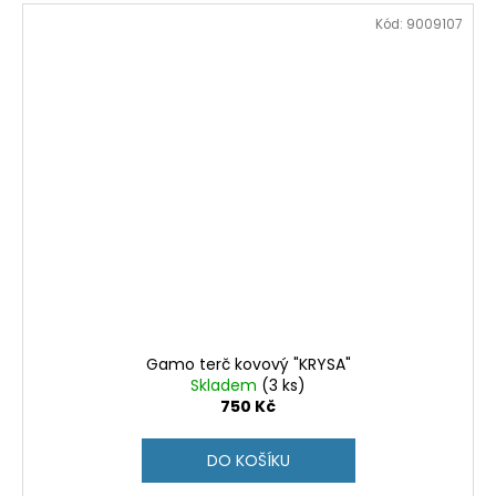
Kód:
9009107
Gamo terč kovový "KRYSA"
Skladem
(3 ks)
750 Kč
DO KOŠÍKU