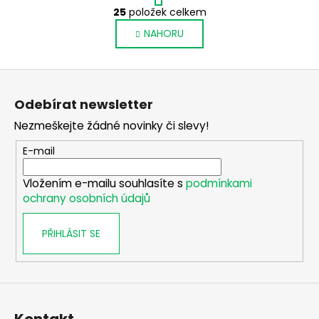
O
r
25
položek celkem
v
á
NAHORU
l
n
k
á
o
d
Z
v
a
á
á
c
Odebírat newsletter
n
p
í
í
Nezmeškejte žádné novinky či slevy!
p
a
r
t
E-mail
v
í
k
Vložením e-mailu souhlasíte s
podmínkami
y
ochrany osobních údajů
v
ý
PŘIHLÁSIT SE
p
i
s
u