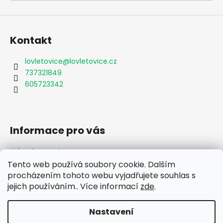
a
j
í
Kontakt
t
?
lovletovice
@
lovletovice.cz
737321849
605723342
HLEDAT
Informace pro vás
Jak nakupovat
D
Obchodní podmínky
Tento web používá soubory cookie. Dalším
o
Podmínky ochrany osobních údajů
procházením tohoto webu vyjadřujete souhlas s
p
jejich používáním.. Více informací
zde
.
Formulář odstoupení od smlouvy
o
Moje objednávka
r
Nastavení
u