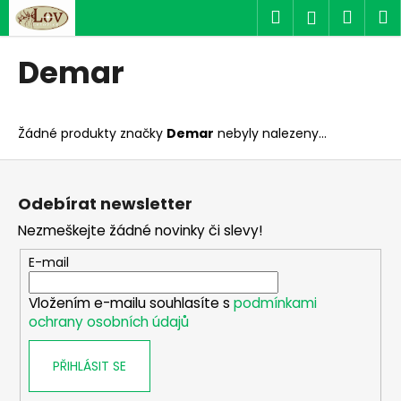
K
Přejít
Hledat
Náku
M
Přihlášen
na
o
obsah
Zpět
Zpět
košík
š
Demar
í
C
k
o
Žádné produkty značky
Demar
nebyly nalezeny...
p
o
Z
t
á
Odebírat newsletter
ř
p
Nezmeškejte žádné novinky či slevy!
e
a
b
t
E-mail
u
í
j
Vložením e-mailu souhlasíte s
podmínkami
ochrany osobních údajů
e
t
PŘIHLÁSIT SE
e
n