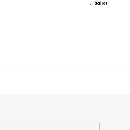
L. 45 AUTO, 3,3"
Sdílet