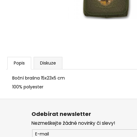
KOŠILE PINEWOOD PRESTWICK LADIES
1 925 Kč
Popis
Diskuze
Boční brašna 15x23x5 cm
100% polyester
Z
á
Odebírat newsletter
p
Nezmeškejte žádné novinky či slevy!
a
t
E-mail