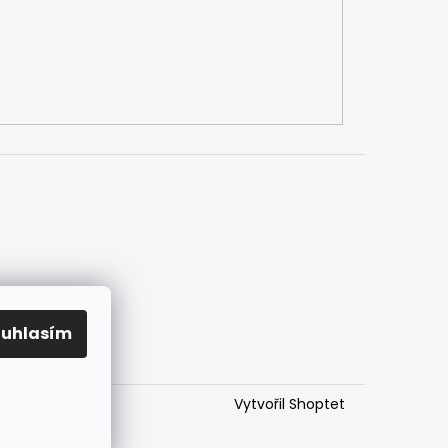
h údajů
mlouvy
ouhlasím
Vytvořil Shoptet