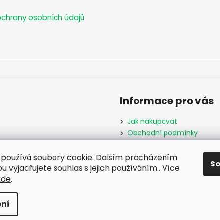
chrany osobních údajů
Informace pro vás
Jak nakupovat
Obchodní podmínky
Podmínky ochrany osobníc
Formulář odstoupení od s
používá soubory cookie. Dalším procházením
S
Moje objednávka
 vyjadřujete souhlas s jejich používáním.. Více
zde
.
hrazena.
ní