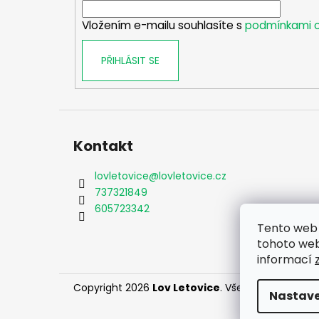
í
Vložením e-mailu souhlasíte s
podmínkami o
PŘIHLÁSIT SE
Kontakt
lovletovice
@
lovletovice.cz
737321849
605723342
Tento web 
tohoto webu
informací
Copyright 2026
Lov Letovice
. Všechna práva vy
Nastave