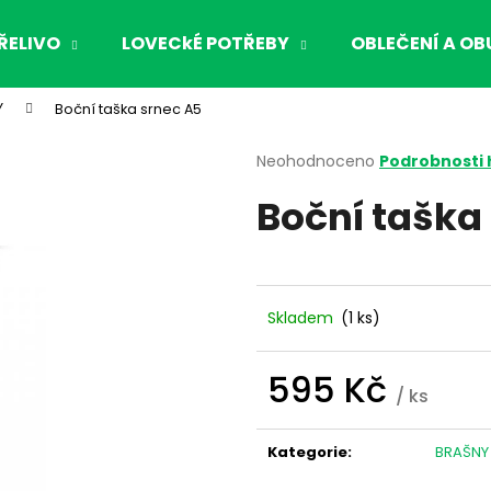
ŘELIVO
LOVECkÉ POTŘEBY
OBLEČENÍ A OB
Y
Boční taška srnec A5
Co potřebujete najít?
Průměrné
Neohodnoceno
Podrobnosti
hodnocení
Boční taška
produktu
HLEDAT
je
0,0
z
5
Doporučujeme
hvězdiček.
Skladem
(1 ks)
595 Kč
/ ks
Měrná
cena:
Kategorie
:
BRAŠNY