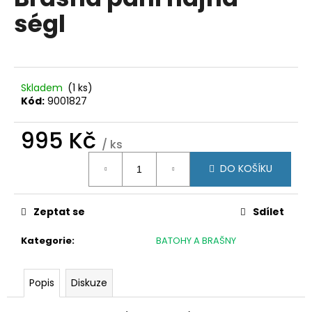
je
a
ségl
0,0
z
j
5
í
hvězdiček.
t
?
Skladem
(1 ks)
Kód:
9001827
995 Kč
/ ks
Měrná
HLEDAT
DO KOŠÍKU
cena:
Zeptat se
Sdílet
D
o
Kategorie
:
BATOHY A BRAŠNY
p
o
r
Popis
Diskuze
u