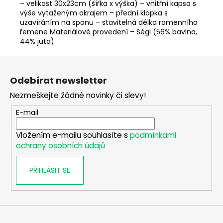
č
– velikost 30x23cm (šířka x výška) – vnitřní kapsa s
u
výše vytaženým okrajem – přední klapka s
j
uzavíráním na sponu – stavitelná délka ramenního
řemene Materiálové provedení – Ségl (56% bavlna,
e
44% juta)
m
e
Z
á
Odebírat newsletter
p
ŽIVOTY
KOLOROVANÉ
Nezmeškejte žádné novinky či slevy!
a
LOVEM
A
t
E-mail
MYSLIVOSTÍ
í
999
Vložením e-mailu souhlasíte s
podmínkami
Kč
ochrany osobních údajů
PŘIHLÁSIT SE