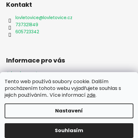
Kontakt
lovletovice
@
lovletovice.cz
737321849
605723342
Informace pro vás
Jak nakupovat
Obchodní podmínky
Tento web používá soubory cookie. Dalším
Podmínky ochrany osobních údajů
procházením tohoto webu vyjadřujete souhlas s
Formulář odstoupení od smlouvy
jejich používáním.. Více informací
zde
.
Moje objednávka
Nastavení
Vytvořil Shoptet
Souhlasím
Copyright 2026
Lov Letovice
. Všechna práva vyhrazena.