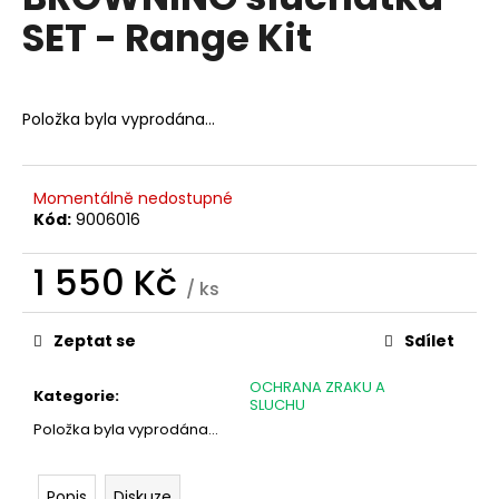
je
a
SET - Range Kit
0,0
z
j
5
í
hvězdiček.
t
Položka byla vyprodána…
?
Momentálně nedostupné
Kód:
9006016
HLEDAT
1 550 Kč
/ ks
Měrná
cena:
Zeptat se
Sdílet
D
o
OCHRANA ZRAKU A
Kategorie
:
p
SLUCHU
o
Položka byla vyprodána…
r
u
Popis
Diskuze