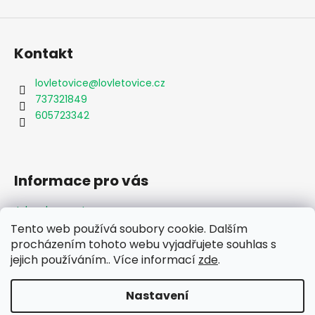
Kontakt
lovletovice
@
lovletovice.cz
737321849
605723342
Informace pro vás
Jak nakupovat
Obchodní podmínky
Tento web používá soubory cookie. Dalším
Podmínky ochrany osobních údajů
procházením tohoto webu vyjadřujete souhlas s
Formulář odstoupení od smlouvy
jejich používáním.. Více informací
zde
.
Moje objednávka
Nastavení