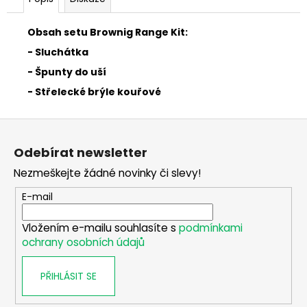
č
u
j
Obsah setu Brownig Range Kit:
e
- Sluchátka
m
- Špunty do uší
e
- Střelecké brýle kouřové
CZ
Z
75
B
á
Odebírat newsletter
RETRO
p
CAL.
Nezmeškejte žádné novinky či slevy!
9MM
a
LUGER
t
E-mail
27
í
990
Vložením e-mailu souhlasíte s
podmínkami
Kč
ochrany osobních údajů
PŘIHLÁSIT SE