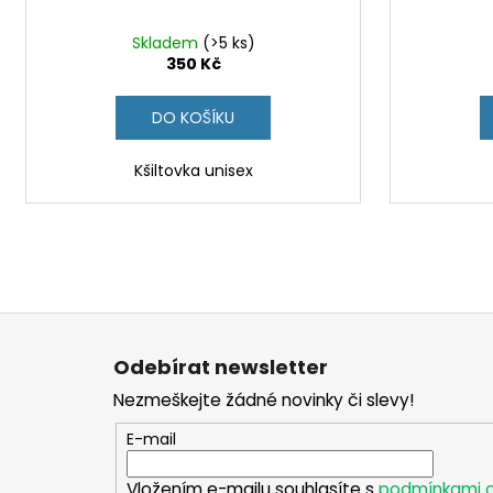
Skladem
(>5 ks)
350 Kč
DO KOŠÍKU
Kšiltovka unisex
Z
á
Odebírat newsletter
p
Nezmeškejte žádné novinky či slevy!
a
t
E-mail
í
Vložením e-mailu souhlasíte s
podmínkami o