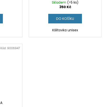
Skladem
(>5 ks)
350 Kč
DO KOŠÍKU
Kšiltovka unisex
Kód:
9006947
TA