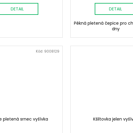
DETAIL
DETAIL
Pěkná pletená čepice pro c
dny
Kód:
9008129
 pletená srnec vyšívka
Kšiltovka jelen vyší