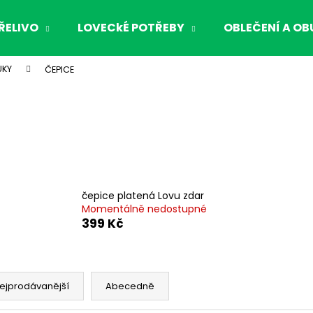
ŘELIVO
LOVECkÉ POTŘEBY
OBLEČENÍ A OB
UKY
ČEPICE
Co potřebujete najít?
HLEDAT
Doporučujeme
čepice platená Lovu zdar
Momentálně nedostupné
399 Kč
ejprodávanější
Abecedně