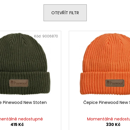
LOVECKÁ BUNDA UNIVERS LINZ U-TEX
SVETR SLABÝ DO
DÁMSKÁ
890 Kč
OTEVŘÍT FILTR
3 899 Kč
Kód:
9006870
e Pinewood New Stoten
Čepice Pinewood New 
entálně nedostupné
Momentálně nedost
415 Kč
330 Kč