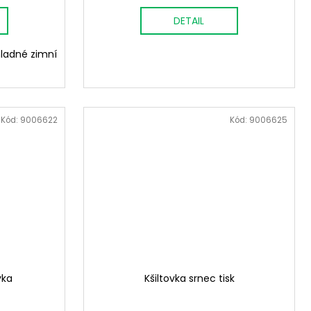
DETAIL
hladné zimní
Kód:
9006622
Kód:
9006625
vka
Kšiltovka srnec tisk