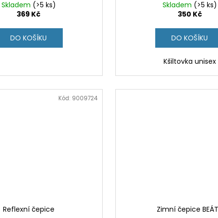
Skladem
(>5 ks)
Skladem
(>5 ks)
369 Kč
350 Kč
DO KOŠÍKU
DO KOŠÍKU
Kšiltovka unisex
Kód:
9009724
Reflexní čepice
Zimní čepice BEÁ