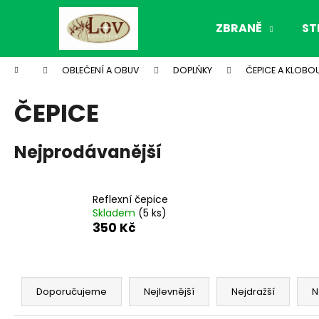
K
Přejít
na
o
ZBRANĚ
ST
obsah
Zpět
Zpět
š
do
do
í
Domů
OBLEČENÍ A OBUV
DOPLŇKY
ČEPICE A KLOBO
k
obchodu
obchodu
ČEPICE
Nejprodávanější
Reflexní čepice
Skladem
(5 ks)
350 Kč
Ř
a
Doporučujeme
Nejlevnější
Nejdražší
N
z