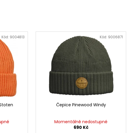
 V
Kód:
9004813
Kód:
9006871
Stoten
Čepice Pinewood Windy
upné
Momentálně nedostupné
690 Kč