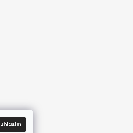
h údajů
mlouvy
ouhlasím