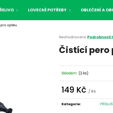
ŘELIVO
LOVECkÉ POTŘEBY
OBLEČENÍ A OB
 pro optiku
Co potřebujete najít?
Průměrné
Neohodnoceno
Podrobnosti
hodnocení
Čistící pero
produktu
HLEDAT
je
0,0
z
5
Doporučujeme
hvězdiček.
Skladem
(2 ks)
149 Kč
/ ks
Měrná
cena:
Kategorie
:
PŘÍSLUŠ