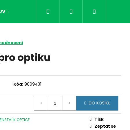
Hledat
Přihlášení
Nákupní
UV
OPTIKA
NOČNÍ VIDĚNÍ
DÁRKY PR
košík
 hodnocení
 pro optiku
Kód:
9009431
DO KOŠÍKU
Následující
Tisk
ENSTVÍ K OPTICE
Zeptat se