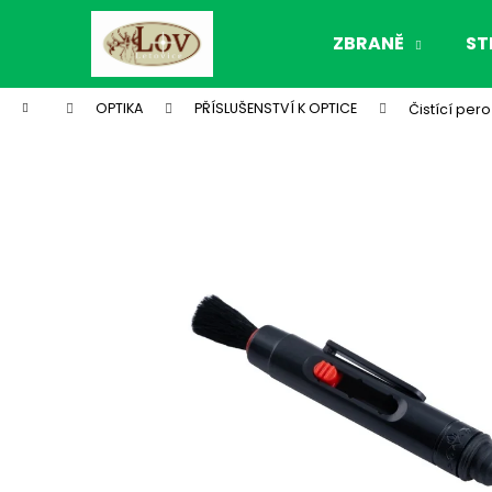
K
Přejít
na
o
ZBRANĚ
ST
obsah
Zpět
Zpět
š
do
do
í
Domů
OPTIKA
PŘÍSLUŠENSTVÍ K OPTICE
Čistící pero
k
obchodu
obchodu