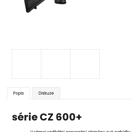
KOŠILE PINEWOOD PRESTWICK LADIES
1 925 Kč
Popis
Diskuze
série CZ 600+
V rámci radikální generační obměny své nabídky op