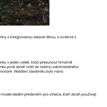
tiny s integrovanou weaver lištou, a ocelová s
nky v jeden celek. Stačí přesunout hmatník
mku poté zbraň vrátí do režimu odnímatelného
ímočaré. Vkládání zásobníku bylo navíc
model ideální především pro střelce, kteří zbraň používají