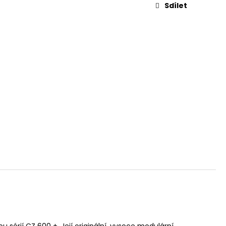
L. 45 AUTO, 3,3"
Sdílet
 sérií CZ 600 +. Její originální, vysoce modulární