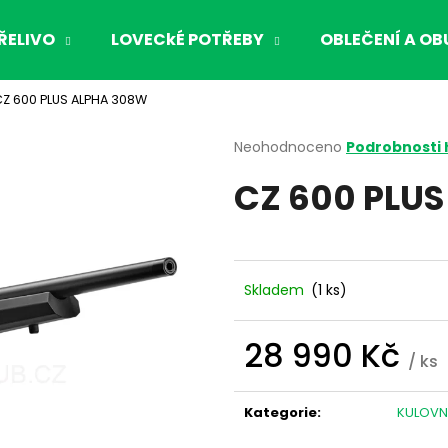
ŘELIVO
LOVECkÉ POTŘEBY
OBLEČENÍ A OB
Z 600 PLUS ALPHA 308W
Co potřebujete najít?
Průměrné
Neohodnoceno
Podrobnosti
hodnocení
CZ 600 PLU
produktu
HLEDAT
je
0,0
z
5
Doporučujeme
hvězdiček.
Skladem
(1 ks)
28 990 Kč
/ ks
Měrná
cena:
Kategorie
:
KULOVN