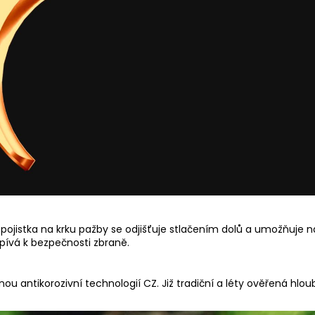
ojistka na krku pažby se odjišťuje stlačením dolů a umožňuje na
spívá k bezpečnosti zbraně.
u antikorozivní technologií CZ. Již tradiční a léty ověřená hlo