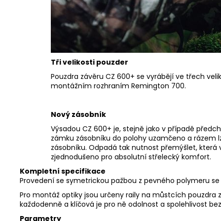
Tři velikosti pouzder
Pouzdra závěru CZ 600+ se vyrábějí ve třech velik
montážním rozhraním Remington 700.
Nový zásobník
Výsadou CZ 600+ je, stejně jako v případě před
zámku zásobníku do polohy uzamčeno a rázem lz
zásobníku. Odpadá tak nutnost přemýšlet, která v
zjednodušeno pro absolutní střelecký komfort.
Kompletní specifikace
Provedení se symetrickou pažbou z pevného polymeru se z
Pro montáž optiky jsou určeny raily na můstcích pouzdra zá
každodenně a klíčová je pro ně odolnost a spolehlivost be
Parametry