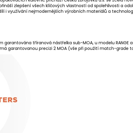
ináší zlepšení všech klíčových vlastností od spolehlivosti a odo
 i využívání nejmodernějších výrobních materiálů a technologií
 m garantována tříranová nástřelka sub-MOA, u modelu RANGE 
 má garantovanou precizi 2 MOA (vše při použití match-grade tov