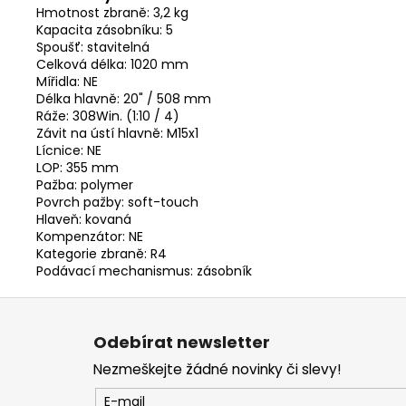
Hmotnost zbraně:
3,2 kg
Kapacita zásobníku:
5
Spoušť:
stavitelná
Celková délka:
1020 mm
Mířidla: NE
Délka hlavně:
20" / 508 mm
Ráže:
308Win. (1:10 / 4)
Závit na ústí hlavně:
M15x1
Lícnice: NE
LOP:
355 mm
Pažba:
polymer
Povrch pažby:
soft-touch
Hlaveň:
kovaná
Kompenzátor: NE
Kategorie zbraně:
R4
Podávací mechanismus:
zásobník
Z
á
Odebírat newsletter
p
Nezmeškejte žádné novinky či slevy!
a
t
E-mail