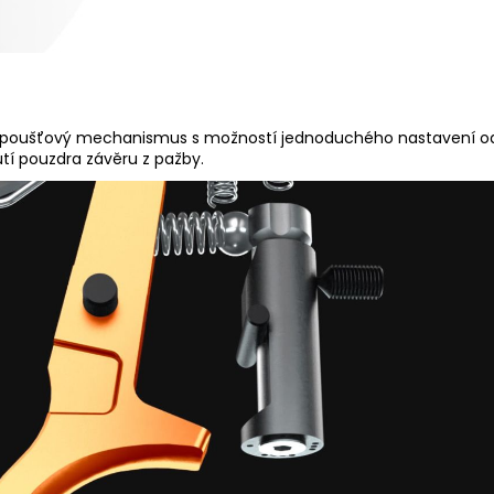
poušťový mechanismus s možností jednoduchého nastavení odpo
tí pouzdra závěru z pažby.