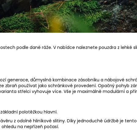
ostech podle dané ráže. V nabídce naleznete pouzdra z lehké sli
chozí generace, důmyslná kombinace zásobníku a nábojové schrá
e zbraň používat jako schránkové provedení. Opačný pohyb zá
arianta střelci vyhovuje více. Vše je maximálně modulární a př
ákladní polotěžkou hlavní.
věru z odolné hliníkové slitiny. Díky jednoduché údržbě je tento 
z ohledu na nepřízeň počasí.