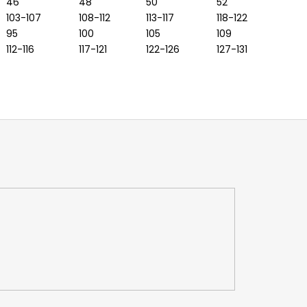
46
48
50
52
103-107
108-112
113-117
118-122
95
100
105
109
112-116
117-121
122-126
127-131