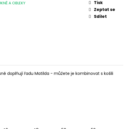
L. 45 AUTO, 3,3"
Tisk
UKNĚ A OBLEKY
Zeptat se
Sdílet
ně doplňují řadu Matilda - můžete je kombinovat s košili