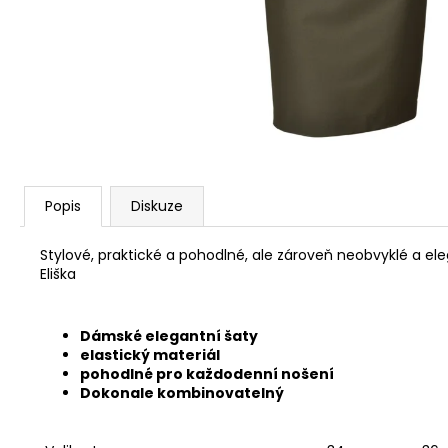
S&B 6MM FLOBERT ME COURT
/KULIČKA/ 1,05 G - 100KS
449 Kč
Popis
Diskuze
Stylové, praktické a pohodlné, ale zároveň neobvyklé a el
Eliška
Dámské elegantní šaty
elastický materiál
pohodlné pro každodenní nošení
Dokonale kombinovatelný