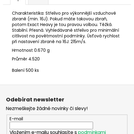
č
u
j
Charakteristika: Střelivo pro výkonnější vzduchové
zbraně (min. 16J). Pokud máte takovou zbraň,
e
potom Exact Heavy je tou pravou volbou. Těžká.
m
Stabilní. Přesná. Vyhledávané střelivo pro minimální
e
citlivost na povětrnostní podmínky. Úsťová rychlost
při nastavení zbraně na 16J: 215m/s.
Hmotnost
0.670 g
FLEECOVÁ
LOVECKÁ
Průměr
4.520
BUNDA
SPIKE
Balení
500 ks
1
250
Kč
Z
á
Odebírat newsletter
p
Nezmeškejte žádné novinky či slevy!
a
t
E-mail
í
Vložením e-mailu souhlasíte s
podmínkami