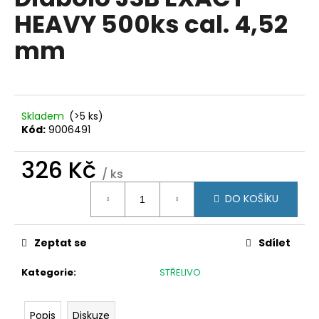
je
a
HEAVY 500ks cal. 4,52
0,0
z
j
mm
5
í
hvězdiček.
t
?
Skladem
(>5 ks)
Kód:
9006491
326 Kč
HLEDAT
/ ks
Měrná
DO KOŠÍKU
cena:
D
o
Zeptat se
Sdílet
p
o
Kategorie
:
STŘELIVO
r
u
Popis
Diskuze