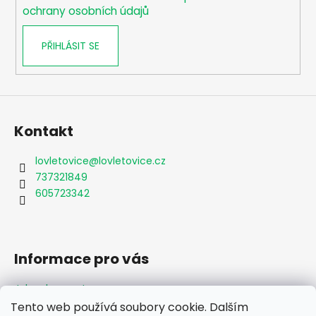
ochrany osobních údajů
PŘIHLÁSIT SE
Kontakt
lovletovice
@
lovletovice.cz
737321849
605723342
Informace pro vás
Jak nakupovat
Obchodní podmínky
Tento web používá soubory cookie. Dalším