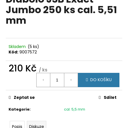
je
a
Jumbo 250 ks cal. 5,51
0,0
z
j
mm
5
í
hvězdiček.
t
?
Skladem
(5 ks)
Kód:
9007572
210 Kč
HLEDAT
/ ks
Měrná
DO KOŠÍKU
cena:
D
o
Zeptat se
Sdílet
p
o
Kategorie
:
cal. 5,5 mm
r
u
Popis
Diskuze