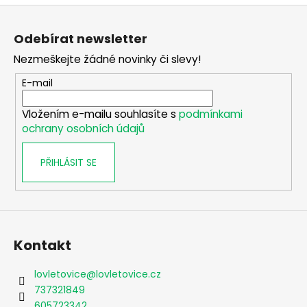
Z
á
Odebírat newsletter
p
Nezmeškejte žádné novinky či slevy!
a
t
E-mail
í
Vložením e-mailu souhlasíte s
podmínkami
ochrany osobních údajů
PŘIHLÁSIT SE
Kontakt
lovletovice
@
lovletovice.cz
737321849
605723342