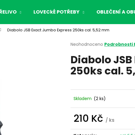
ŘELIVO
LOVECkÉ POTŘEBY
OBLEČENÍ A OB
Diabolo JSB Exact Jumbo Express 250ks cal. 5,52 mm
Co potřebujete najít?
Průměrné
Neohodnoceno
Podrobnosti
hodnocení
Diabolo JSB
produktu
HLEDAT
je
250ks cal. 
0,0
z
5
Doporučujeme
hvězdiček.
Skladem
(2 ks)
210 Kč
/ ks
Měrná
cena: