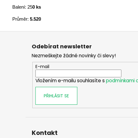
Balení: 25
0 ks
Průměr:
5.520
Z
á
Odebírat newsletter
p
Nezmeškejte žádné novinky či slevy!
a
t
E-mail
í
Vložením e-mailu souhlasíte s
podmínkami o
PŘIHLÁSIT SE
Kontakt