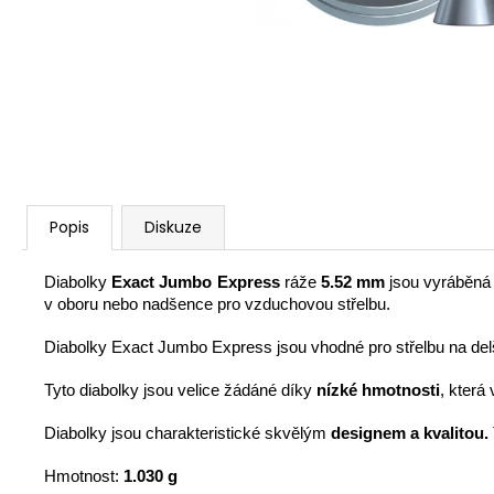
SAKO S20 HUNTER CAL. 308W, HLAVEŇ
20", TST, MT/ZÁVIT NA ÚSTÍ 5/8-24/
45 990 Kč
Popis
Diskuze
Diabolky
Exact Jumbo Express
ráže
5.52 mm
jsou vyráběná
v oboru nebo nadšence pro vzduchovou střelbu.
Diabolky Exact Jumbo Express jsou vhodné pro střelbu na del
Tyto diabolky jsou velice žádáné díky
nízké hmotnosti
, která
Diabolky jsou charakteristické skvělým
designem a kvalitou.
Hmotnost:
1.030 g