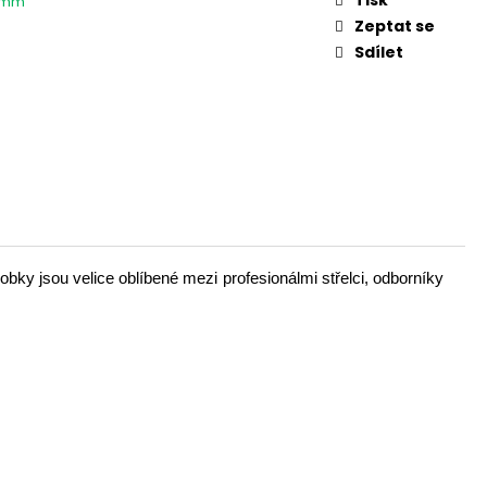
5 mm
 V
Zeptat se
Sdílet
bky jsou velice oblíbené mezi profesionálmi střelci, odborníky