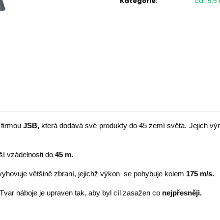
Kategorie
:
cal. 5,
LOVECKÁ BUNDA UNIVERS LINZ U-TEX
SVETR SLABÝ DO
DÁMSKÁ
890 Kč
3 899 Kč
 firmou
JSB,
která dodává své produkty do 45 zemí světa. Jejich výro
ší vzádelnosti do
45 m.
 vyhovuje většině zbraní, jejichž výkon se pohybuje kolem
175 m/s.
Tvar náboje je upraven tak, aby byl cíl zasažen co
nejpřesněji.