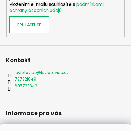
Vložením e-mailu souhlasíte s
podmínkami
ochrany osobních údajů
PŘIHLÁSIT SE
Kontakt
lovletovice
@
lovletovice.cz
737321849
605723342
Informace pro vás
Jak nakupovat