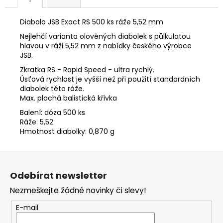
č
u
j
Diabolo JSB Exact RS 500 ks ráže 5,52 mm
e
Nejlehčí varianta olověných diabolek s půlkulatou
m
hlavou v ráži 5,52 mm z nabídky českého výrobce
e
JSB.
Zkratka RS - Rapid Speed - ultra rychlý.
Úsťová rychlost je vyšší než při použití standardních
DALEKOHLED
diabolek této ráže.
FOMEI
Max. plochá balistická křivka
9X63
LEADER
Balení: dóza 500 ks
RSV,
Ráže: 5,52
SMC
Hmotnost diabolky: 0,870 g
4
990
Z
Kč
á
Odebírat newsletter
p
Nezmeškejte žádné novinky či slevy!
a
t
E-mail
í