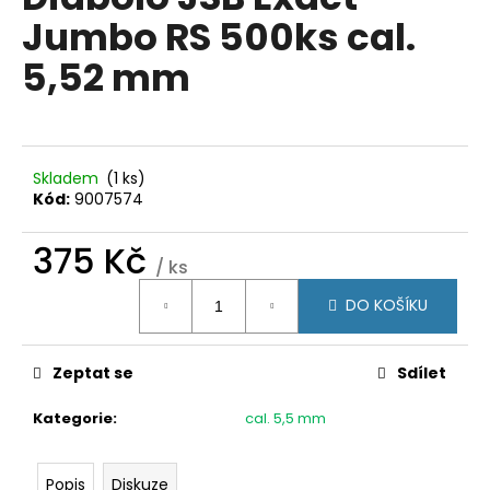
je
a
Jumbo RS 500ks cal.
0,0
z
j
5,52 mm
5
í
hvězdiček.
t
?
Skladem
(1 ks)
Kód:
9007574
375 Kč
HLEDAT
/ ks
Měrná
DO KOŠÍKU
cena:
D
o
Zeptat se
Sdílet
p
o
Kategorie
:
cal. 5,5 mm
r
u
Popis
Diskuze