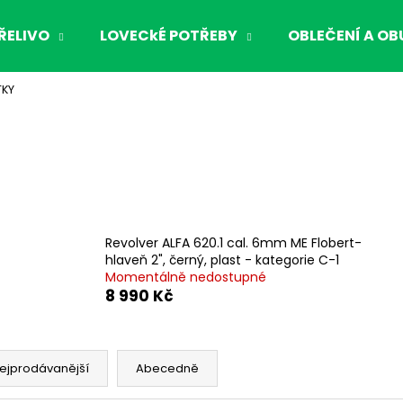
ŘELIVO
LOVECkÉ POTŘEBY
OBLEČENÍ A OB
TKY
Co potřebujete najít?
HLEDAT
Doporučujeme
Revolver ALFA 620.1 cal. 6mm ME Flobert-
hlaveň 2", černý, plast - kategorie C-1
Momentálně nedostupné
8 990 Kč
ejprodávanější
Abecedně