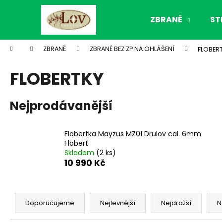
K
Přejít
na
o
ZBRANĚ
ST
obsah
Zpět
Zpět
š
do
do
í
Domů
ZBRANĚ
ZBRANÉ BEZ ZP NA OHLÁŠENÍ
FLOBER
k
obchodu
obchodu
FLOBERTKY
Nejprodávanější
Flobertka Mayzus MZ01 Drulov cal. 6mm
Flobert
Skladem
(2 ks)
10 990 Kč
Ř
a
Doporučujeme
Nejlevnější
Nejdražší
N
z