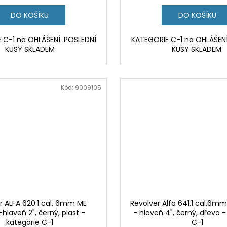
DO KOŠÍKU
DO KOŠÍKU
 C-1 na OHLÁŠENÍ. POSLEDNÍ
KATEGORIE C-1 na OHLÁŠENÍ
KUSY SKLADEM
KUSY SKLADEM
Kód:
9009105
r ALFA 620.1 cal. 6mm ME
Revolver Alfa 641.1 cal.6mm
-hlaveň 2", černý, plast -
- hlaveň 4", černý, dřevo -
kategorie C-1
C-1