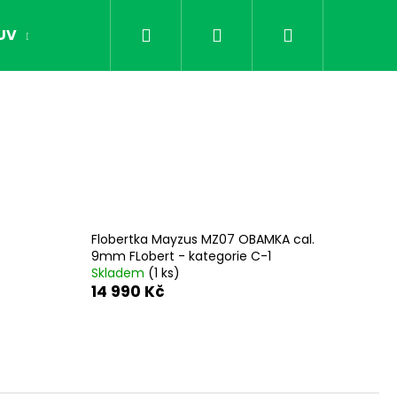
Hledat
Přihlášení
Nákupní
UV
OPTIKA
NOČNÍ VIDĚNÍ
DÁRKY PR
košík
Flobertka Mayzus MZ07 OBAMKA cal.
9mm FLobert - kategorie C-1
Skladem
(1 ks)
14 990 Kč
Následující