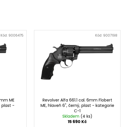
L. 45 AUTO, 3,3"
Kód:
9006475
Kód:
9007198
.6mm ME
Revolver Alfa 661.1 cal. 6mm Flobert
 plast -
ME, hlaveň 6", černý, plast - kategorie
C-1
Skladem
(4 ks)
15 690 Kč