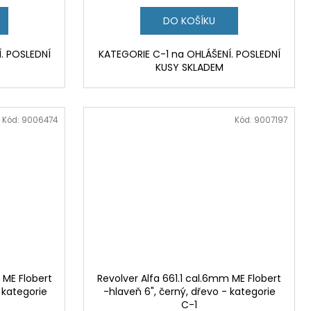
DO KOŠÍKU
. POSLEDNÍ
KATEGORIE C-1 na OHLÁŠENÍ. POSLEDNÍ
KUSY SKLADEM
Kód:
9006474
Kód:
9007197
 ME Flobert
Revolver Alfa 661.1 cal.6mm ME Flobert
 kategorie
-hlaveň 6", černý, dřevo - kategorie
C-1