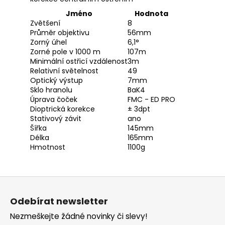
Jméno
Hodnota
Zvětšení
8
Průměr objektivu
56mm
Zorný úhel
6,1°
Zorné pole v 1000 m
107m
Minimální ostřicí vzdálenost
3m
Relativní světelnost
49
Optický výstup
7mm
Sklo hranolu
BaK4
Úprava čoček
FMC - ED PRO
Dioptrická korekce
± 3dpt
Stativový závit
ano
Šířka
145mm
Délka
165mm
Hmotnost
1100g
Z
á
Odebírat newsletter
p
Nezmeškejte žádné novinky či slevy!
a