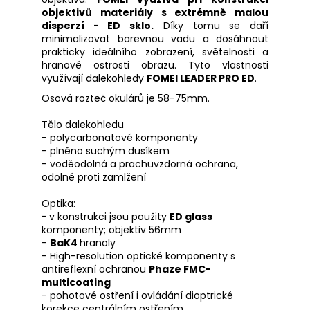
objektivů materiály s extrémně malou
disperzí - ED sklo.
Díky tomu se daří
minimalizovat barevnou vadu a dosáhnout
prakticky ideálního zobrazení, světelnosti a
hranové ostrosti obrazu. Tyto vlastnosti
využívají dalekohledy
FOMEI LEADER PRO ED
.
Osová rozteč okulárů je 58-75mm.
Tělo dalekohledu
- polycarbonatové komponenty
- plněno suchým dusíkem
- voděodolná a prachuvzdorná ochrana,
odolné proti zamlžení
Optika
:
-
v konstrukci jsou použity
ED glass
komponenty; objektiv 56mm
-
BaK4
hranoly
- High-resolution optické komponenty s
antireflexní ochranou
Phaze FMC-
multicoating
- pohotové ostření i ovládání dioptrické
korekce centrálním ostřením