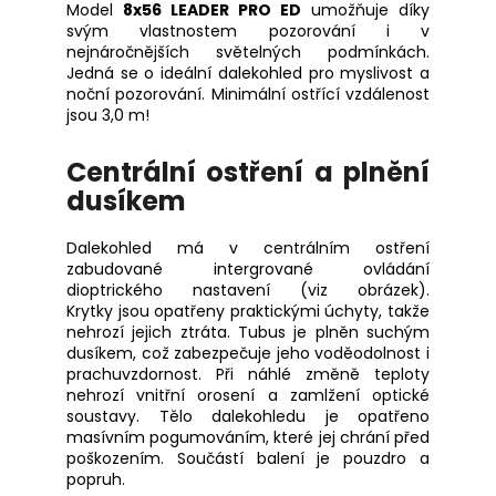
Model
8x56 LEADER PRO ED
umožňuje díky
svým vlastnostem pozorování i v
nejnáročnějších světelných podmínkách.
Jedná se o ideální dalekohled pro myslivost a
noční pozorování. Minimální ostřící vzdálenost
jsou 3,0 m!
Centrální ostření a plnění
dusíkem
Dalekohled má v centrálním ostření
zabudované intergrované ovládání
dioptrického nastavení (viz obrázek).
Krytky jsou opatřeny praktickými úchyty, takže
nehrozí jejich ztráta. Tubus je plněn suchým
dusíkem, což zabezpečuje jeho voděodolnost i
prachuvzdornost. Při náhlé změně teploty
nehrozí vnitřní orosení a zamlžení optické
soustavy. Tělo dalekohledu je opatřeno
masívním pogumováním, které jej chrání před
poškozením. Součástí balení je pouzdro a
popruh.