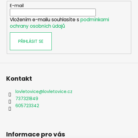
t
E-mail
í
Vložením e-mailu souhlasíte s
podmínkami
ochrany osobních údajů
PŘIHLÁSIT SE
Kontakt
lovletovice
@
lovletovice.cz
737321849
605723342
Informace pro vás