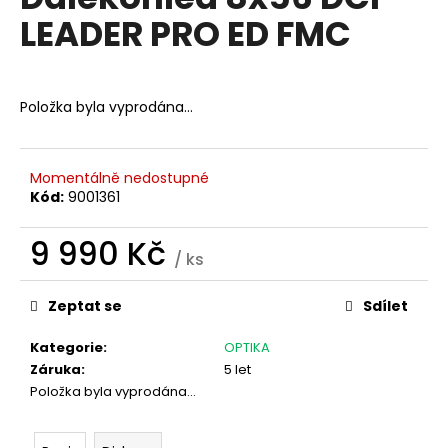
je
a
LEADER PRO ED FMC
0,0
z
j
5
í
hvězdiček.
t
Položka byla vyprodána…
?
Momentálně nedostupné
Kód:
9001361
HLEDAT
9 990 Kč
/ ks
Měrná
cena:
Zeptat se
Sdílet
D
o
Kategorie
:
OPTIKA
p
Záruka
:
5 let
o
Položka byla vyprodána…
r
u