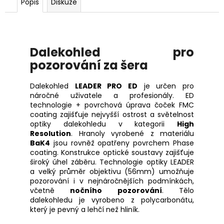
č
Popis
Diskuze
u
j
e
m
Dalekohled pro
e
pozorování za šera
SAKO
Dalekohled
LEADER PRO ED
je určen pro
S20
náročné uživatele a profesionály. ED
HUNTER
technologie + povrchová úprava čoček FMC
CAL.
coating zajišťuje nejvyšší ostrost a světelnost
308W,
optiky dalekohledu v kategorii
High
HLAVEŇ
Resolution
. Hranoly vyrobené z materiálu
20",
BaK4
jsou rovněž opatřeny povrchem Phase
TST,
coating. Konstrukce optické soustavy zajišťuje
MT/ZÁVIT
NA
široký úhel záběru. Technologie optiky LEADER
ÚSTÍ
a velký průměr objektivu (56mm) umožňuje
5/8-
pozorování i v nejnáročnějších podmínkách,
24/
včetně
nočního pozorování
. Tělo
dalekohledu je vyrobeno z polycarbonátu,
45
990
který je pevný a lehčí než hliník.
Kč