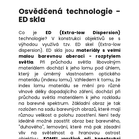
Osvědčená technologie -
ED skla
Co je
ED (Extra-low Dispersion)
technologie? V konstrukci objektivů se s
výhodou využívá tzv. ED skel (Extra-low
dispersion). ED skla jsou
materiály s velmi
malou barevnou aberací - rozptylem
světla
. Při průchodu světla libovolným
materiálem dochází k jeho lomu pod úhlem,
který je úměrný vlastnostem optického
materiálu (indexu lomu). Vzhledem k tomu, že
index lomu materiálu se mění pro různé
vlnové délky dopadajícího záření, dochází při
průchodu světla materiálem k jeho rozkladu
na barevné spektrum. Základní obraz je tak
rozložen na sadu barevných obrazů, které mají
různou velikost a polohu zaostření. Není tedy
ideálně možné zaostřit obraz bez barevného,
"duhového", lemování, které má pak zásadní
vliv na světelnost a hranovou ostrost
objektivu.
FOMEI využívá při konstrukci