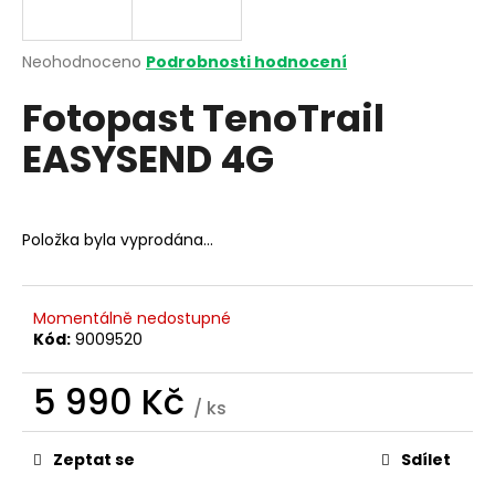
a
j
Průměrné
Neohodnoceno
Podrobnosti hodnocení
í
hodnocení
Fotopast TenoTrail
produktu
t
je
?
EASYSEND 4G
0,0
z
5
hvězdiček.
Položka byla vyprodána…
HLEDAT
Momentálně nedostupné
Kód:
9009520
D
o
5 990 Kč
p
/ ks
o
Měrná
r
cena:
Zeptat se
Sdílet
u