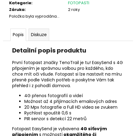
č
Kategorie
:
FOTOPASTI
u
Záruka
:
2 roky
j
Položka byla vyprodána…
e
m
e
Popis
Diskuze
Detailní popis produktu
STŘELECKÁ
TROJNOŽKA
PRIMOS
První fotopast značky TenoTrail je tu! EasySend s 4G
TRIGGER
připojením je správnou volbou pro každého, kdo
STICK
chce mít oči všude. Fotopast si lze nastavit na míru
GEN
přesně podle Vašich potřeb a poskytne Vám tak
3
přehled i z pohodlí domova.
3
4G přenos fotografií a videí
990
Kč
Možnost až 4 přijímacích emailových adres
20 Mpx fotografie a Full HD videa se zvukem
Rychlost spouště 0,6 s
PIR senzor s detekcí 22 metrů
Fotopast EasySend je vybavena
4G síťovým
připojením
s možností
okamžitého či