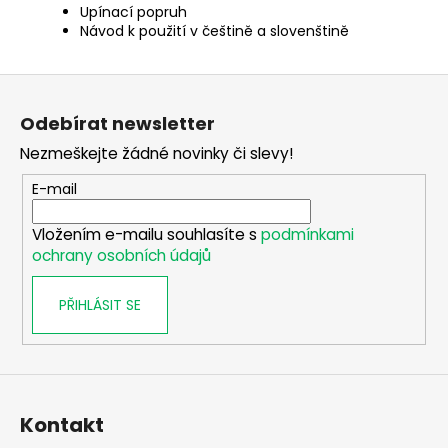
Upínací popruh
Návod k použití v češtině a slovenštině
Z
á
Odebírat newsletter
p
Nezmeškejte žádné novinky či slevy!
a
t
E-mail
í
Vložením e-mailu souhlasíte s
podmínkami
ochrany osobních údajů
PŘIHLÁSIT SE
Kontakt