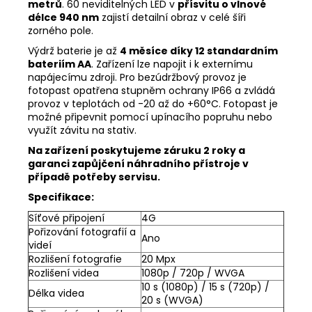
metrů
. 60 neviditelných LED v
přísvitu o vlnové
délce 940 nm
zajistí detailní obraz v celé šíři
zorného pole.
Výdrž baterie je až
4 měsíce díky 12 standardním
bateriím AA
. Zařízení lze napojit i k externímu
napájecímu zdroji. Pro bezúdržbový provoz je
fotopast opatřena stupněm ochrany IP66 a zvládá
provoz v teplotách od -20 až do +60°C. Fotopast je
možné připevnit pomocí upínacího popruhu nebo
využít závitu na stativ.
Na zařízení poskytujeme záruku 2 roky a
garanci zapůjčení náhradního přístroje v
případě potřeby servisu.
Specifikace:
Síťové připojení
4G
Pořizování fotografií a
Ano
videí
Rozlišení fotografie
20 Mpx
Rozlišení videa
1080p / 720p / WVGA
10 s (1080p) / 15 s (720p) /
Délka videa
20 s (WVGA)