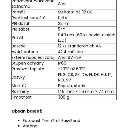
Pořizování zvukového
Ano
záznamu
Paměť
SD karta až 32 GB
Rychlost spouště
0,6 s
PIR dosah
22 m
PIR záběr
54°
940 nm (60 ks neviditelných
Přísvit
LED)
Baterie
12 ks standardních AA
Výdrž baterie
Až 4 měsíce
Externí napájecí zdroj
Ano, 6V-12V
Stupeň ochrany
IP66
Provozní teplota
-20℃ až 60℃
ENG, CS, SK, DA, FI, DE, HU, IT,
Jazyky
NO, SV
Montáž
Popruh, stativ
Rozměry
148 mm × 116 mm × 74 mm
Hmotnost
386 g
Obsah
balení:
Fotopast TenoTrail EasySend
Anténa