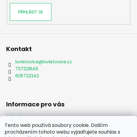
PŘIHLÁSIT SE
Kontakt
lovletovice
@
lovletovice.cz
737321849
605723342
Informace pro vás
Jak nakupovat
Obchodní podmínky
Tento web používá soubory cookie. Dalším
Podmínky ochrany osobních údajů
procházením tohoto webu vyjadřujete souhlas s