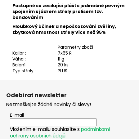
č
Postupně se zesilující plášť s jedinečně pevným
u
spojením s jádrem střely prolisem tzv.
j
bondováním
e
Hloubkový účinek a nepoškozování zvěřiny,
m
zbytková hmotnost střely více než 95%
e
Parametry zboží
LETNÍ
Kalibr :
7x65 R
DÁMSKÉ
Váha :
11 g
KALHOTY
Balení :
20 ks
UNIVERS
Typ střely :
PLUS
ERGO
U-
Z
TEX
á
2
Odebírat newsletter
p
199
Kč
Nezmeškejte žádné novinky či slevy!
a
t
E-mail
í
Vložením e-mailu souhlasíte s
podmínkami
ochrany osobních údajů