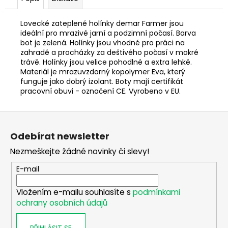
č
u
j
Lovecké zateplené holínky demar Farmer jsou
ideální pro mrazivé jarní a podzimní počasí. Barva
e
bot je zelená. Holínky jsou vhodné pro práci na
m
zahradě a procházky za deštivého počasí v mokré
e
trávě. Holínky jsou velice pohodlné a extra lehké.
Materiál je mrazuvzdorný kopolymer Eva, který
funguje jako dobrý izolant. Boty mají certifikát
FLEECOVÁ
pracovní obuvi - označení CE. Vyrobeno v EU.
LOVECKÁ
BUNDA
SPIKE
Z
1
á
Odebírat newsletter
250
p
Kč
Nezmeškejte žádné novinky či slevy!
a
t
E-mail
í
Vložením e-mailu souhlasíte s
podmínkami
ochrany osobních údajů