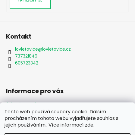
PŘIHLÁSIT SE
Kontakt
lovletovice
@
lovletovice.cz
737321849
605723342
Informace pro vás
Jak nakupovat
Obchodní podmínky
Tento web používá soubory cookie. Dalším
Podmínky ochrany osobních údajů
procházením tohoto webu vyjadřujete souhlas s
Formulář odstoupení od smlouvy
jejich používáním.. Více informací
zde
.
Moje objednávka