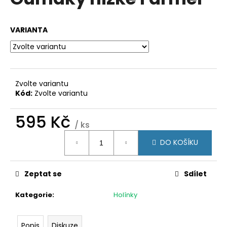
je
a
0,0
z
j
VARIANTA
5
í
hvězdiček.
t
?
Zvolte variantu
Kód:
Zvolte variantu
595 Kč
HLEDAT
/ ks
Měrná
DO KOŠÍKU
cena:
D
o
Zeptat se
Sdílet
p
o
Kategorie
:
Holínky
r
u
Popis
Diskuze