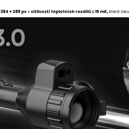
A
384 × 288 px
s
citlivostí teplotních rozdílů ≤ 15 mK,
která zaru