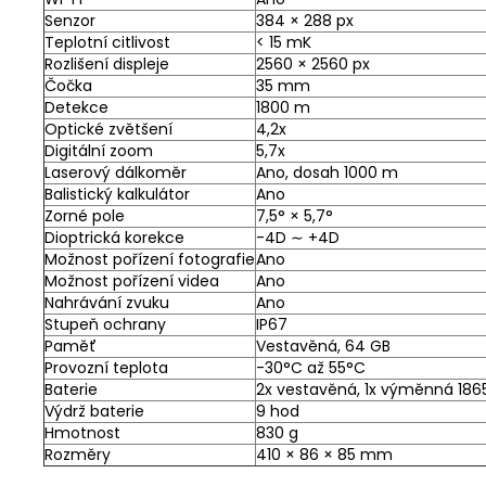
Senzor
384 × 288 px
Teplotní citlivost
< 15 mK
Rozlišení displeje
2560 × 2560 px
Čočka
35 mm
Detekce
1800 m
Optické zvětšení
4,2x
Digitální zoom
5,7x
Laserový dálkoměr
Ano, dosah 1000 m
Balistický kalkulátor
Ano
Zorné pole
7,5° × 5,7°
Dioptrická korekce
-4D ∼ +4D
Možnost pořízení fotografie
Ano
Možnost pořízení videa
Ano
Nahrávání zvuku
Ano
Stupeň ochrany
IP67
Paměť
Vestavěná, 64 GB
Provozní teplota
-30°C až 55°C
Baterie
2x vestavěná, 1x výměnná 186
Výdrž baterie
9 hod
Hmotnost
830 g
Rozměry
410 × 86 × 85 mm