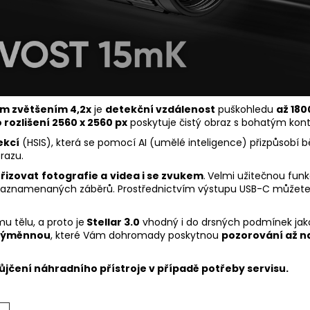
m zvětšením 4,2x
je
detekční vzdálenost
puškohledu
až 180
o rozlišení 2560 x 2560 px
poskytuje čistý obraz s bohatým kont
ekcí
(HSIS), která se pomocí AI (umělé inteligence) přizpůsobí 
razu.
řizovat
fotografie a
videa i se zvukem
.
Velmi užitečnou funk
znamenaných záběrů. Prostřednictvím výstupu USB-C můžete příst
u tělu, a proto je
Stellar 3.0
vhodný i do drsných podmínek jako
 výměnnou
, které Vám dohromady poskytnou
pozorování až na
ůjčení náhradního přístroje v případě potřeby servisu.