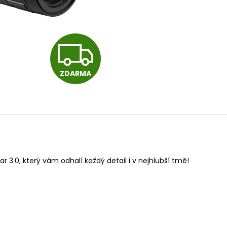
RWS 6MM FLOBERT ŠPIČKA - 150KS
PISTOLE HS S5 CA
ČERNÁ
1 180 Kč
13 500 Kč
Z
ZDARMA
D
A
R
 3.0, který vám odhalí každý detail i v nejhlubší tmě!
M