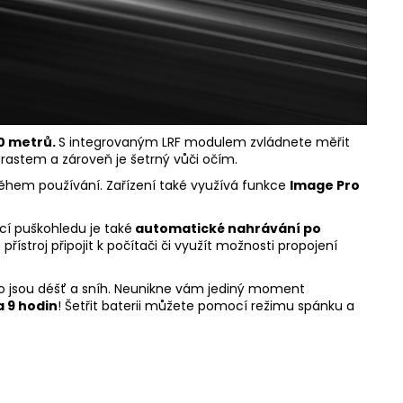
0 metrů.
S integrovaným LRF modulem zvládnete měřit
rastem a zároveň je šetrný vůči očím.
během používání. Zařízení také využívá funkce
Image Pro
cí puškohledu je také
automatické nahrávání po
roj připojit k počítači či využít možnosti propojení
 jsou déšť a sníh.
Neunikne vám jediný moment
 9 hodin
! Šetřit baterii můžete pomocí režimu spánku a