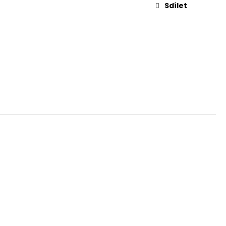
L. 45 AUTO, 3,3"
Sdílet