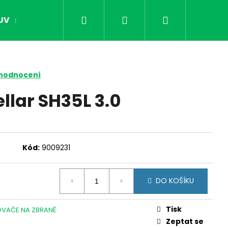
Hledat
Přihlášení
Nákupní
UV
OPTIKA
NOČNÍ VIDĚNÍ
DÁRKY PR
košík
 hodnocení
llar SH35L 3.0
Kód:
9009231
DO KOŠÍKU
Následující
Tisk
VAČE NA ZBRANĚ
Zeptat se