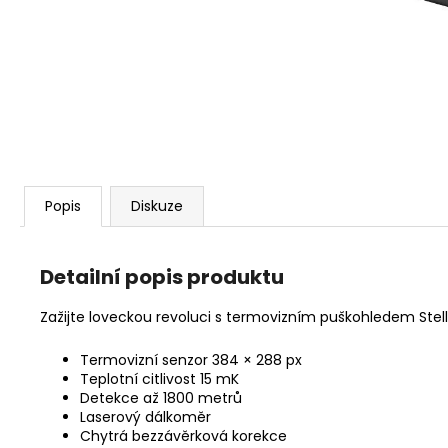
S&B 6MM FLOBERT ME COURT
/KULIČKA/ 1,05 G - 100KS
449 Kč
Popis
Diskuze
Detailní popis produktu
Zažijte loveckou revoluci s termovizním puškohledem Stellar
Termovizní senzor 384 × 288 px
Teplotní citlivost 15 mK
Detekce až 1800 metrů
Laserový dálkoměr
Chytrá bezzávěrková korekce