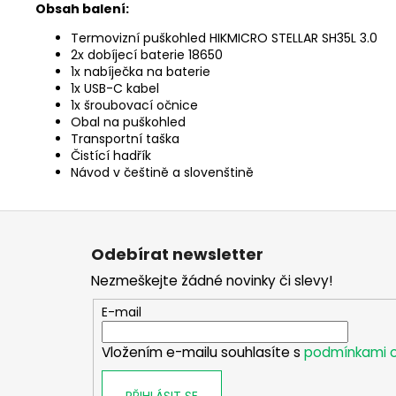
Obsah balení:
Termovizní puškohled HIKMICRO STELLAR SH35L 3.0
2x dobíjecí baterie 18650
1x nabíječka na baterie
1x USB-C kabel
1x šroubovací očnice
Obal na puškohled
Transportní taška
Čistící hadřík
Návod v češtině a slovenštině
Z
á
Odebírat newsletter
p
Nezmeškejte žádné novinky či slevy!
a
t
E-mail
í
Vložením e-mailu souhlasíte s
podmínkami o
PŘIHLÁSIT SE