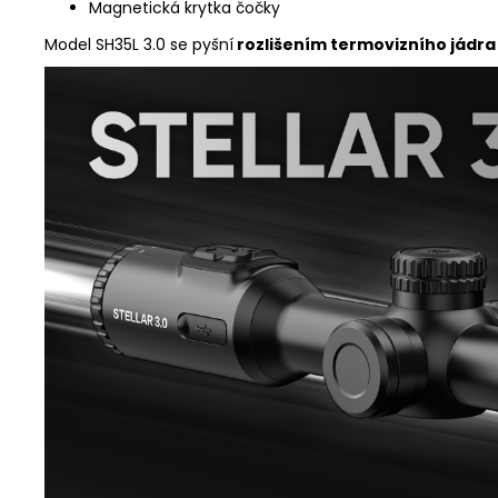
Magnetická krytka čočky
Model SH35L 3.0 se pyšní
rozlišením termovizního jádra 