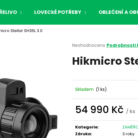
ŘELIVO
LOVECkÉ POTŘEBY
OBLEČENÍ A OB
micro Stellar SH35L 3.0
Co potřebujete najít?
Průměrné
Neohodnoceno
Podrobnosti
hodnocení
Hikmicro Ste
produktu
HLEDAT
je
0,0
z
5
Doporučujeme
hvězdiček.
Skladem
(1 ks)
54 990 Kč
/ ks
Měrná
cena:
Kategorie
:
ZAMĚŘO
Záruka
:
3 roky