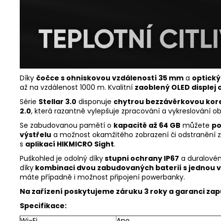
Díky
čočce s ohniskovou vzdáleností 35 mm
a
optický
až na vzdálenost 1000 m. Kvalitní
zaoblený
OLED displej 
Série
Stellar 3.0
disponuje
chytrou bezzávěrkovou kor
2.0
, která razantně vylepšuje zpracování a vykreslování ob
Se zabudovanou pamětí o
kapacitě až 64 GB
můžete
po
výstřelu
a možnost okamžitého zobrazení či odstranění za
s
aplikací HIKMICRO Sight
.
Puškohled je odolný díky
stupni ochrany IP67
a duralovém
díky
kombinaci dvou zabudovaných baterií s jednou
máte případně i možnost připojení powerbanky.
Na zařízení poskytujeme záruku 3 roky a garanci zap
Specifikace:
Wi-Fi
Ano