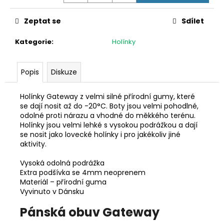
č
u
Zeptat se
Sdílet
j
e
Kategorie
:
Holínky
m
e
Popis
Diskuze
FLEECOVÁ
LOVECKÁ
Holínky Gateway z velmi silné přírodní gumy, které
BUNDA
se dají nosit až do -20°C. Boty jsou velmi pohodlné,
SPIKE
odolné proti nárazu a vhodné do měkkého terénu.
1
Holínky jsou velmi lehké s vysokou podrážkou a dají
250
se nosit jako lovecké holínky i pro jakékoliv jiné
Kč
aktivity.
Vysoká odolná podrážka
Extra podšívka se 4mm neoprenem
Materiál – přírodní guma
Vyvinuto v Dánsku
Pánská obuv Gateway