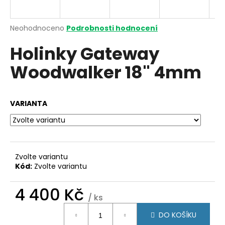
a
j
Průměrné
Neohodnoceno
Podrobnosti hodnocení
í
hodnocení
Holinky Gateway
produktu
t
je
?
Woodwalker 18" 4mm
0,0
z
5
hvězdiček.
VARIANTA
HLEDAT
Zvolte variantu
D
Kód:
Zvolte variantu
o
p
4 400 Kč
o
/ ks
r
Měrná
u
DO KOŠÍKU
cena: