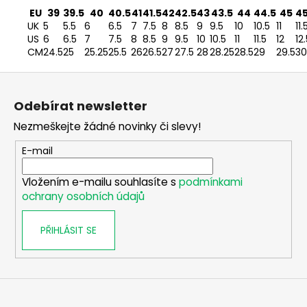
EU
39
39.5
40
40.5
41
41.5
42
42.5
43
43.5
44
44.5
45
45
UK
5
5.5
6
6.5
7
7.5
8
8.5
9
9.5
10
10.5
11
11.
US
6
6.5
7
7.5
8
8.5
9
9.5
10
10.5
11
11.5
12
12
CM
24.5
25
25.25
25.5
26
26.5
27
27.5
28
28.25
28.5
29
29.5
30
Z
á
Odebírat newsletter
p
Nezmeškejte žádné novinky či slevy!
a
t
E-mail
í
Vložením e-mailu souhlasíte s
podmínkami
ochrany osobních údajů
PŘIHLÁSIT SE