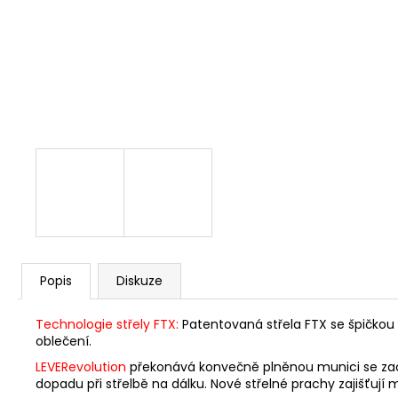
S&B 6MM FLOBERT ME COURT
/KULIČKA/ 1,05 G - 100KS
449 Kč
Popis
Diskuze
Technologie střely FTX:
Patentovaná střela FTX se špičkou F
oblečení.
LEVERevolution
překonává konvečně plněnou munici se zach
dopadu při střelbě na dálku. Nové střelné prachy zajišťují