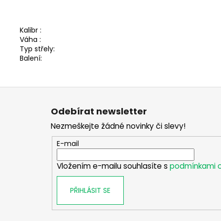
Kalibr :
Váha :
Typ střely:
Balení:
Z
á
Odebírat newsletter
p
Nezmeškejte žádné novinky či slevy!
a
t
E-mail
í
Vložením e-mailu souhlasíte s
podmínkami o
PŘIHLÁSIT SE