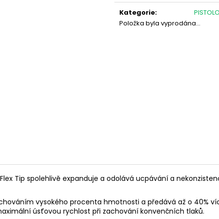
Měrná
RWS 6MM FLOBERT ŠPIČKA - 150KS
PISTOLE HS S5 CA
ČERNÁ
cena:
Kategorie
:
PISTOL
1 180 Kč
13 500 Kč
Položka byla vyprodána…
lex Tip spolehlivě expanduje a odolává ucpávání a nekonzistenci, 
ováním vysokého procenta hmotnosti a předává až o 40% více ene
 maximální úsťovou rychlost při zachování konvenčních tlaků.