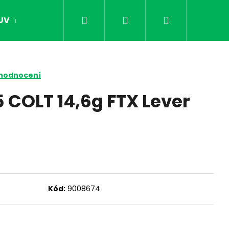
Hledat
Přihlášení
Nákupní
UV
OPTIKA
NOČNÍ VIDĚNÍ
DÁRKY PR
košík
 hodnocení
COLT 14,6g FTX Lever
Kód:
9008674
Následující