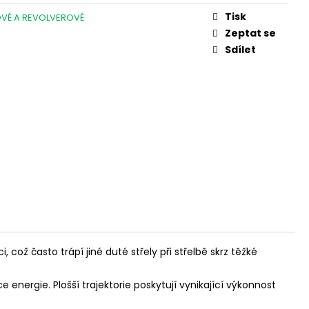
L. 45 AUTO, 3,3"
Tisk
OVÉ A REVOLVEROVÉ
Zeptat se
Sdílet
což často trápí jiné duté střely při střelbě skrz těžké
rgie. Plošší trajektorie poskytují vynikající výkonnost