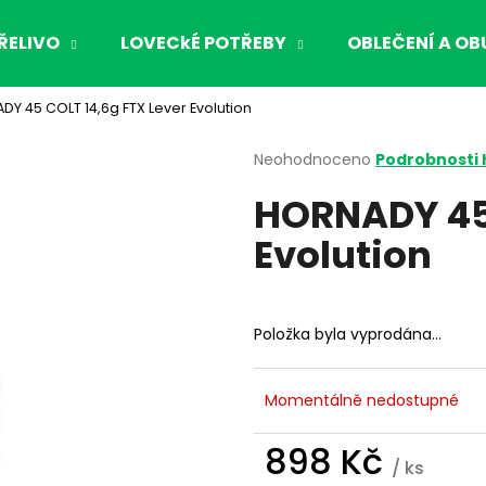
ŘELIVO
LOVECkÉ POTŘEBY
OBLEČENÍ A OB
Y 45 COLT 14,6g FTX Lever Evolution
Co potřebujete najít?
Průměrné
Neohodnoceno
Podrobnosti
hodnocení
HORNADY 45 
produktu
HLEDAT
je
Evolution
0,0
z
5
Doporučujeme
hvězdiček.
Položka byla vyprodána…
Momentálně nedostupné
898 Kč
/ ks