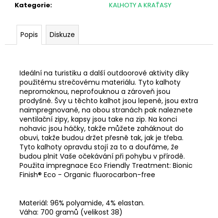
č
Kategorie
:
KALHOTY A KRAŤASY
u
j
e
Popis
Diskuze
m
e
Ideální na turistiku a další outdoorové aktivity díky
použitému strečovému materiálu. Tyto kalhoty
CZ
75
nepromoknou, neprofouknou a zároveň jsou
B
prodyšné. Švy u těchto kalhot jsou lepené, jsou extra
RETRO
naimpregnované, na obou stranách pak naleznete
CAL.
ventilační zipy, kapsy jsou take na zip. Na konci
9MM
nohavic jsou háčky, takže můžete zaháknout do
LUGER
obuvi, takže budou držet přesně tak, jak je třeba.
27
Tyto kalhoty opravdu stojí za to a doufáme, že
990
budou plnit Vaše očekávání při pohybu v přírodě.
Kč
Použita impregnace Eco Friendly Treatment: Bionic
Finish® Eco - Organic fluorocarbon-free
Materiál: 96% polyamide, 4% elastan.
Váha: 700 gramů (velikost 38)