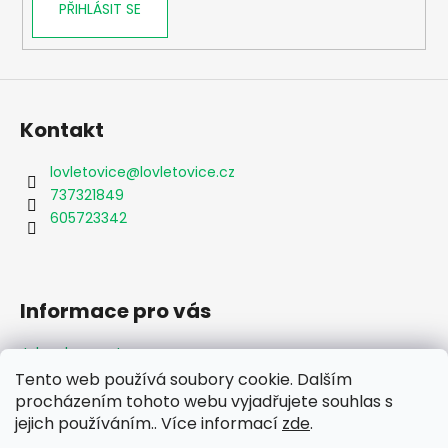
PŘIHLÁSIT SE
Kontakt
lovletovice
@
lovletovice.cz
737321849
605723342
Informace pro vás
Jak nakupovat
Obchodní podmínky
Tento web používá soubory cookie. Dalším
Podmínky ochrany osobních údajů
procházením tohoto webu vyjadřujete souhlas s
Formulář odstoupení od smlouvy
jejich používáním.. Více informací
zde
.
Moje objednávka