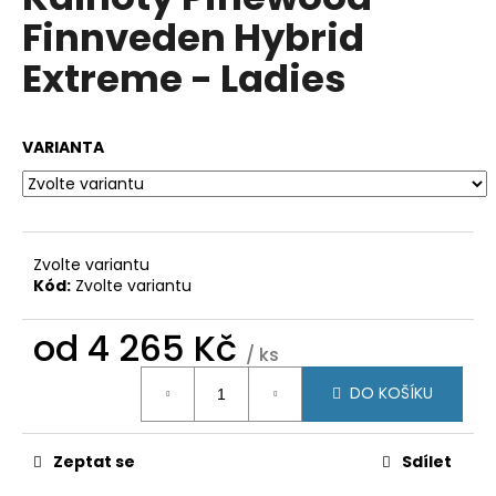
je
a
Finnveden Hybrid
0,0
z
j
Extreme - Ladies
5
í
hvězdiček.
t
?
VARIANTA
HLEDAT
Zvolte variantu
Kód:
Zvolte variantu
od
4 265 Kč
D
/ ks
o
Měrná
DO KOŠÍKU
cena:
p
o
r
Zeptat se
Sdílet
u