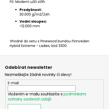
Fit: Moderní užší střih
Prodyšnost:
30.000 g/m2/24h
Vodní sloupec:
>12.000 mm
Vhodné do setu s Pinewood bundou Finnveden
Hybrid Extreme - Ladies, kód 3300
Z
á
Odebírat newsletter
p
Nezmeškejte žádné novinky či slevy!
a
t
E-mail
í
Vložením e-mailu souhlasíte s
podmínkami
ochrany osobních údajů