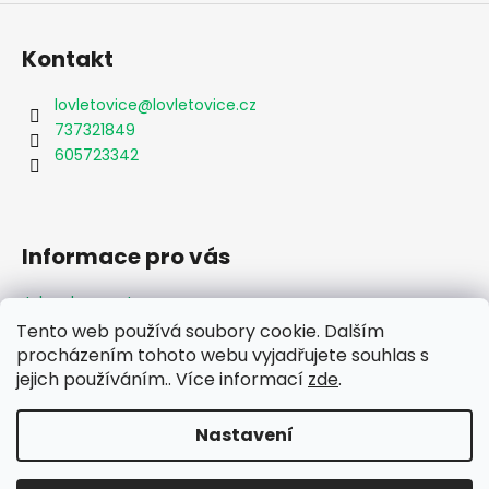
Kontakt
lovletovice
@
lovletovice.cz
737321849
605723342
Informace pro vás
Jak nakupovat
Obchodní podmínky
Tento web používá soubory cookie. Dalším
Podmínky ochrany osobních údajů
procházením tohoto webu vyjadřujete souhlas s
Formulář odstoupení od smlouvy
jejich používáním.. Více informací
zde
.
Moje objednávka
Nastavení
Vytvořil Shoptet