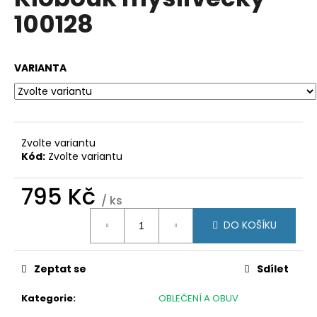
je
a
100128
0,0
z
j
5
í
hvězdiček.
VARIANTA
t
?
Zvolte variantu
Kód:
Zvolte variantu
HLEDAT
795 Kč
/ ks
Měrná
D
DO KOŠÍKU
cena:
o
p
Zeptat se
Sdílet
o
r
Kategorie
:
OBLEČENÍ A OBUV
u