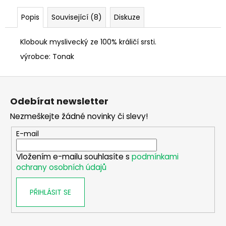
č
u
Popis
Související (8)
Diskuze
j
e
Klobouk myslivecký ze 100% králičí srsti.
m
e
výrobce: Tonak
Z
TERMOVIZNÍ
á
ZAMĚŘOVAČ
Odebírat newsletter
NOCPIX
p
BOLT
Nezmeškejte žádné novinky či slevy!
a
P25R
t
29
E-mail
900
í
Kč
Vložením e-mailu souhlasíte s
podmínkami
ochrany osobních údajů
PŘIHLÁSIT SE