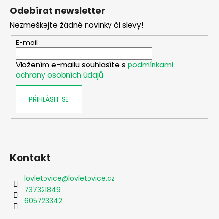
á
Odebírat newsletter
p
Nezmeškejte žádné novinky či slevy!
a
t
E-mail
í
Vložením e-mailu souhlasíte s
podmínkami
ochrany osobních údajů
PŘIHLÁSIT SE
Kontakt
lovletovice
@
lovletovice.cz
737321849
605723342