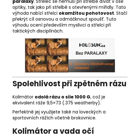
paralaxy
. Střelec se nemusí při střelbě dívat v ose
optiky, tak jako při střelbě s otevřenými mířidly. Tato
výhoda nabízí střelci
okamžitou pohotovost
. Stačí
překrýt cíl osnovou a odmáčknout spoušť. Tuto
výhodu ocení především myslivci a střelci při
taktických disciplínách.
Spolehlivost při zpětném rázu
Kolimátor
odolá rázu o síle 1000 G
, což je
ekvivalent ráže 9,5×73 (.375 weatherby).
Perfektně jej využijete také na loveckých a
sportovních rážích včetně brokovnice.
Kolimátor a vada očí