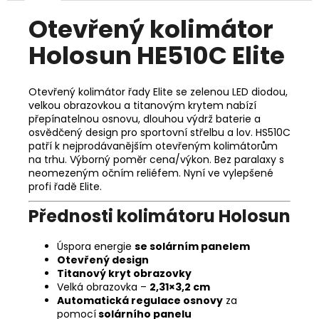
č
u
Otevřený kolimátor
j
Holosun HE510C Elite
e
m
e
Otevřený kolimátor řady Elite se zelenou LED diodou,
velkou obrazovkou a titanovým krytem nabízí
přepínatelnou osnovu, dlouhou výdrž baterie a
RWS
osvědčený design pro sportovní střelbu a lov. HS510C
6MM
FLOBERT
patří k nejprodávanějším otevřeným kolimátorům
ŠPIČKA
na trhu. Výborný poměr cena/výkon. Bez paralaxy s
-
neomezeným očním reliéfem. Nyní ve vylepšené
150KS
profi řadě Elite.
1
Přednosti kolimátoru Holosun
180
Kč
Úspora energie
se solárním panelem
Otevřený design
Titanový kryt obrazovky
Velká obrazovka –
2,31×3,2 cm
Automatická regulace osnovy
za
pomocí
solárního panelu