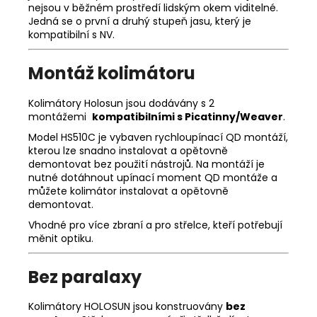
nejsou v běžném prostředí lidským okem viditelné.
Jedná se o první a druhý stupeň jasu, který je
kompatibilní s NV.
Montáž kolimátoru
Kolimátory Holosun jsou dodávány s 2
montážemi
kompatibilními s Picatinny/Weaver
.
Model HS510C je vybaven rychloupínací QD montáží,
kterou lze snadno instalovat a opětovně
demontovat bez použití nástrojů. Na montáží je
nutné dotáhnout upínací moment QD montáže a
můžete kolimátor instalovat a opětovně
demontovat.
Vhodné pro více zbraní a pro střelce, kteří potřebují
měnit optiku.
Bez paralaxy
Kolimátory HOLOSUN jsou konstruovány
bez