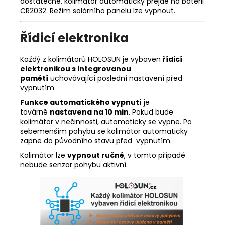
dostatečné, kolimátor automaticky přejde na baterii
CR2032. Režim solárního panelu lze vypnout.
Řídicí elektronika
Každý z kolimátorů HOLOSUN je vybaven
řídicí
elektronikou s integrovanou
pamětí
uchovávající poslední nastavení před
vypnutím.
Funkce automatického vypnutí
je
továrně
nastavena na 10 min
. Pokud bude
kolimátor v nečinnosti, automaticky se vypne. Po
sebemenším pohybu se kolimátor automaticky
zapne do původního stavu před vypnutím.
Kolimátor lze
vypnout ručně
, v tomto případě
nebude senzor pohybu aktivní.