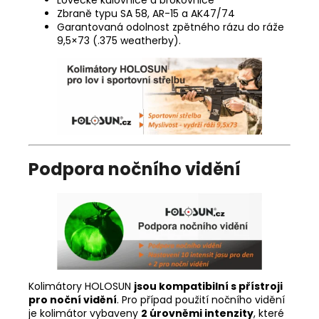
Lovecké kulovnice a brokovnice
Zbraně typu SA 58, AR-15 a AK47/74
Garantovaná odolnost zpětného rázu do ráže
9,5×73 (.375 weatherby).
Podpora nočního vidění
Kolimátory HOLOSUN
jsou kompatibilní s přístroji
pro noční vidění
. Pro případ použití nočního vidění
je kolimátor vybaveny
2 úrovněmi intenzity
, které