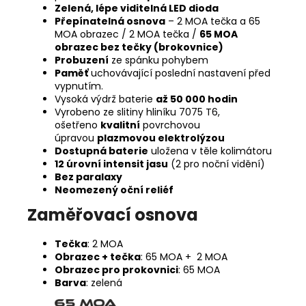
Zelená, lépe viditelná LED dioda
Přepínatelná osnova
– 2 MOA tečka a 65
MOA obrazec / 2 MOA tečka /
65 MOA
obrazec bez tečky (brokovnice)
Probuzení
ze spánku pohybem
Paměť
uchovávající poslední nastavení před
vypnutím.
Vysoká výdrž baterie
až 50 000 hodin
Vyrobeno ze slitiny hliníku 7075 T6,
ošetřeno
kvalitní
povrchovou
úpravou
plazmovou elektrolýzou
Dostupná baterie
uložena v těle kolimátoru
12 úrovní intensit jasu
(2 pro noční vidění)
Bez paralaxy
Neomezený oční reliéf
Zaměřovací osnova
Tečka
: 2 MOA
Obrazec + tečka
: 65 MOA + 2 MOA
Obrazec pro prokovnici
: 65 MOA
Barva
: zelená