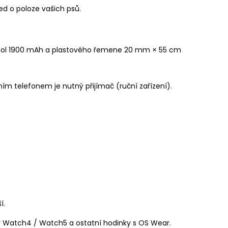
ed o poloze vašich psů.
Li-Pol 1900 mAh a plastového řemene 20 mm × 55 cm
ním telefonem je nutný přijímač (ruční zařízení).
í.
 Watch4 / Watch5 a ostatní hodinky s OS Wear.