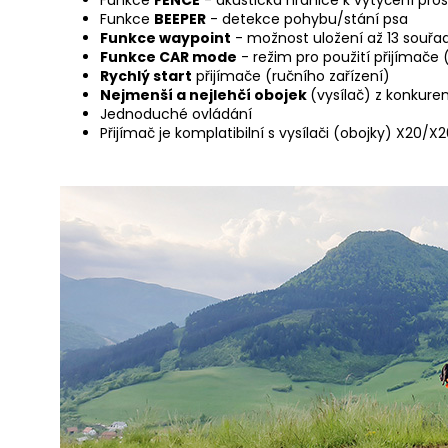
Funkce
BEEPER
- detekce pohybu/stání psa
Funkce waypoint
- možnost uložení až 13 souř
Funkce CAR mode
- režim pro použití přijímače 
Rychlý start
přijímače (ručního zařízení)
Nejmenší a nejlehčí obojek
(vysílač) z konkure
Jednoduché ovládání
Přijímač je komplatibilní s vysílači (obojky) X20