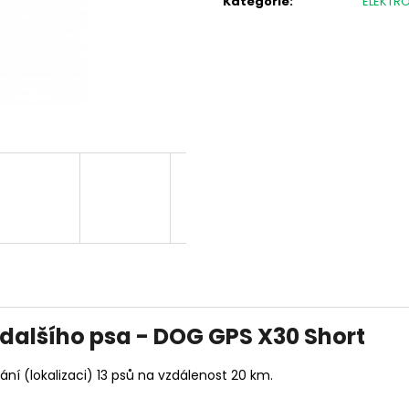
Kategorie
:
ELEKTR
FLEECOVÁ LOVECKÁ BUNDA SPIKE
PISTOLE HS S5 CA
ČERNÁ
1 250 Kč
13 500 Kč
 dalšího psa - DOG GPS X30 Short
ní (lokalizaci) 13 psů na vzdálenost 20 km.