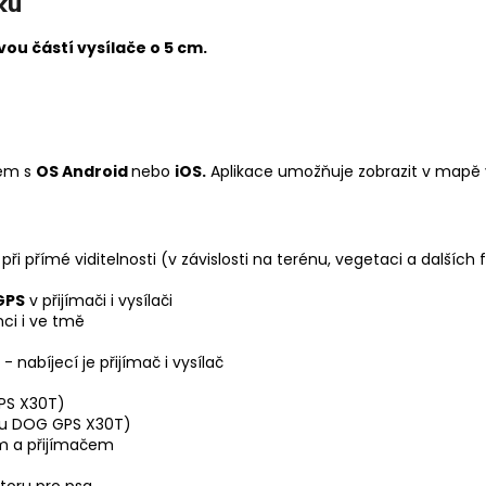
ku
u částí vysílače o 5 cm.
tem s
OS Android
nebo
iOS.
Aplikace umožňuje zobrazit v mapě 
při přímé viditelnosti (v závislosti na terénu, vegetaci a dalších
 GPS
v přijímači i vysílači
ci i ve tmě
- nabíjecí je přijímač i vysílač
PS X30T)
 u DOG GPS X30T)
m a přijímačem
storu pro psa