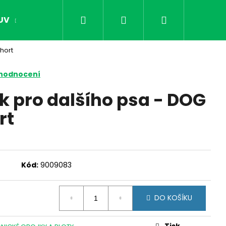
Hledat
Přihlášení
Nákupní
UV
OPTIKA
NOČNÍ VIDĚNÍ
DÁRKY PR
hort
košík
 hodnocení
k pro dalšího psa - DOG
rt
Kód:
9009083
Následující
DO KOŠÍKU
Tisk