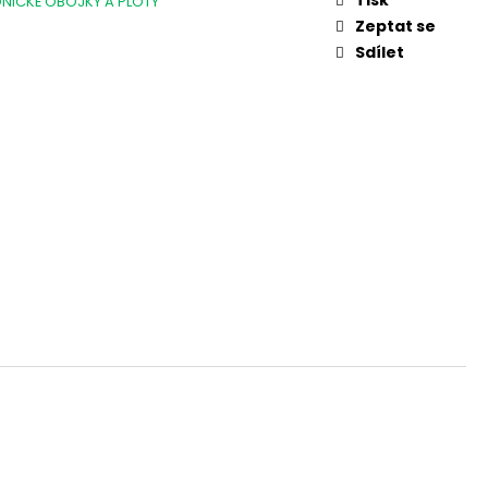
ONICKÉ OBOJKY A PLOTY
L. 45 AUTO, 3,3"
Zeptat se
Sdílet