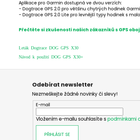
Aplikace pro Garmin dostupná ve dvou verzích:
- Dogtrace GPS 2.0 pro většinu chytrých hodinek Garm
- Dogtrace GPS 2.0 Lite pro levnější typy hodinek s ma
Přečtěte si zkušenosti našich zákazníků s GPS oboj
Leták Dogtrace DOG GPS X30
Návod k použití DOG GPS X30+
Z
á
Odebírat newsletter
p
Nezmeškejte žádné novinky či slevy!
a
t
E-mail
í
Vložením e-mailu souhlasíte s
podmínkami o
PŘIHLÁSIT SE