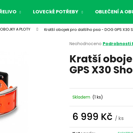
ŘELIVO
LOVECkÉ POTŘEBY
OBLEČENÍ A OB
 OBOJKY A PLOTY
Kratší obojek pro dalšího psa - DOG GPS X30 S
Co potřebujete najít?
Průměrné
Neohodnoceno
Podrobnosti
hodnocení
Kratší oboje
produktu
HLEDAT
je
GPS X30 Sho
0,0
z
5
Doporučujeme
hvězdiček.
Skladem
(1 ks)
6 999 Kč
/ ks
Měrná
cena: