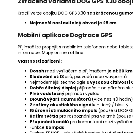
Zkrácená varianta DOG GPS X30 oboj
Kratší verze obojku DOG GPS X30
se zkrácenou gumovo
Nejmenší nastavitelný obvod
je 25 cm
Mobilní aplikace Dogtrace GPS
Přijímač lze propojit s mobilním telefonem nebo table
informace. Mapy online i offline.
Vlastnosti zařízení:
Dosah
mezi vysílačem a přijímačem
je až 20 km
Sledování až 13
psů, psovodů nebo waypointů
Nejmodernější technologie
s vysokou citlivostí
Dobře čitelný displej
přijímače - na přímém slun
Plně vodotěsný
přijímač i vysílač
Dlouhá výdrž akumulátorů
(více než 40 hodin) 
2 režimy akustického signálu
- tichý / hlasitý
15 úrovní stimulačního impuls
(pouze u DOG G
Režim světla
pro rozpoznání psa ve tmě (pouze
Přepínání kanálů
pro komunikaci mezi vysílače
Funkce
kompas
Funkce
FENCE
- akustická hranice k vytyčení pro