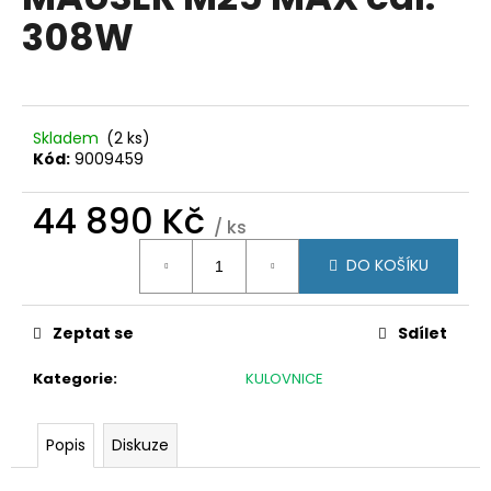
je
a
308W
0,0
z
j
5
í
hvězdiček.
t
?
Skladem
(2 ks)
Kód:
9009459
44 890 Kč
/ ks
Měrná
HLEDAT
DO KOŠÍKU
cena:
Zeptat se
Sdílet
D
o
Kategorie
:
KULOVNICE
p
o
r
Popis
Diskuze
u