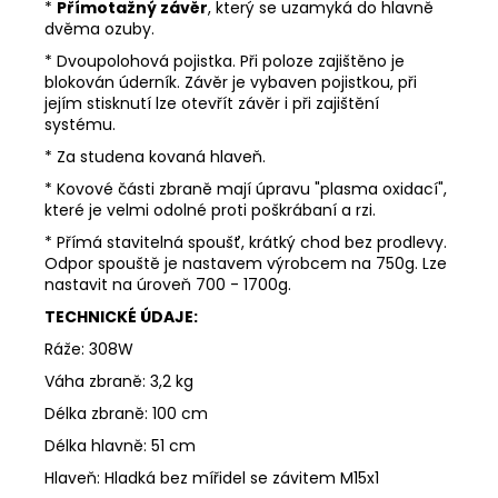
č
*
Přímotažný závěr
, který se uzamyká do hlavně
u
dvěma ozuby.
j
* Dvoupolohová pojistka. Při poloze zajištěno je
e
blokován úderník. Závěr je vybaven pojistkou, při
m
jejím stisknutí lze otevřít závěr i při zajištění
e
systému.
* Za studena kovaná hlaveň.
* Kovové části zbraně mají úpravu "plasma oxidací",
STŘELECKÁ
TROJNOŽKA
které je velmi odolné proti poškrábaní a rzi.
PRIMOS
* Přímá stavitelná spoušť, krátký chod bez prodlevy.
TRIGGER
Odpor spouště je nastavem výrobcem na 750g. Lze
STICK
GEN
nastavit na úroveň 700 - 1700g.
3
TECHNICKÉ ÚDAJE:
3
Ráže: 308W
990
Kč
Váha zbraně: 3,2 kg
Délka zbraně: 100 cm
Délka hlavně: 51 cm
Hlaveň: Hladká bez mířidel se závitem M15x1