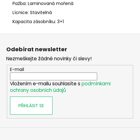
Pažba: Laminovaná mořená
Lícnice: Stavitelná
Kapacita zásobníku: 3+1
Z
á
Odebírat newsletter
p
Nezmeškejte žádné novinky či slevy!
a
t
E-mail
í
Vložením e-mailu souhlasíte s
podmínkami
ochrany osobních údajů
PŘIHLÁSIT SE