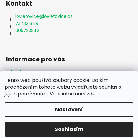
Kontakt
lovletovice
@
lovletovice.cz
737321849
605723342
Informace pro vás
Jak nakupovat
Obchodní podmínky
Tento web používá soubory cookie. Dalším
Podmínky ochrany osobních údajů
procházením tohoto webu vyjadřujete souhlas s
Formulář odstoupení od smlouvy
jejich používáním.. Více informací
zde
.
Moje objednávka
Nastavení
Vytvořil Shoptet
Souhlasím
Copyright 2026
Lov Letovice
. Všechna práva vyhrazena.