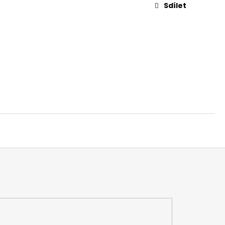
L. 45 AUTO, 3,3"
Sdílet