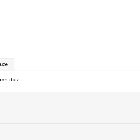
RWS 6MM FLOBERT ŠPIČKA - 150KS
PISTOLE HS S5 CA
ČERNÁ
1 180 Kč
13 500 Kč
kuze
em i bez.