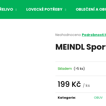
ŘELIVO
LOVECkÉ POTŘEBY
OBLEČENÍ A OB
Co potřebujete najít?
Průměrné
Neohodnoceno
Podrobnosti
hodnocení
MEINDL Spor
produktu
HLEDAT
je
0,0
z
5
Doporučujeme
hvězdiček.
Skladem
(>5 ks)
199 Kč
/ ks
Měrná
cena:
Kategorie
:
OBUV