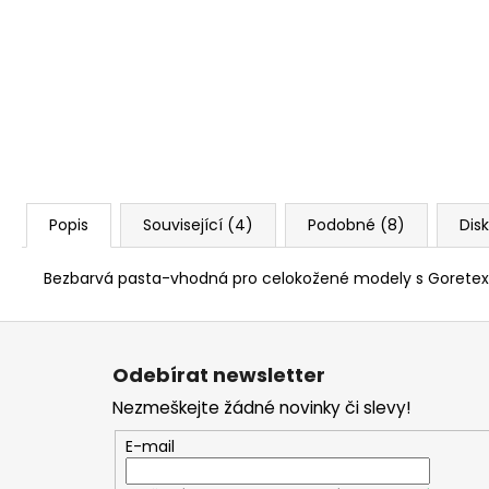
S&B 6MM FLOBERT ME COURT
/KULIČKA/ 1,05 G - 100KS
449 Kč
Popis
Související (4)
Podobné (8)
Dis
Bezbarvá pasta-vhodná pro celokožené modely s Goretex
Z
á
Odebírat newsletter
p
Nezmeškejte žádné novinky či slevy!
a
t
E-mail
í