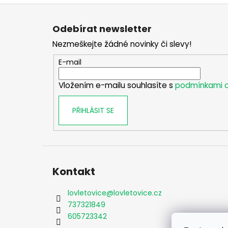
Z
á
Odebírat newsletter
p
Nezmeškejte žádné novinky či slevy!
a
t
E-mail
í
Vložením e-mailu souhlasíte s
podmínkami o
PŘIHLÁSIT SE
Kontakt
lovletovice
@
lovletovice.cz
737321849
605723342