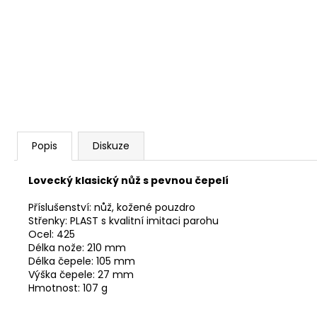
KOŠILE PINEWOOD PRESTWICK LADIES
1 925 Kč
Popis
Diskuze
Lovecký klasický nůž s pevnou čepelí
Příslušenství: nůž, kožené pouzdro
Střenky: PLAST s kvalitní imitaci parohu
Ocel: 425
Délka nože: 210 mm
Délka čepele: 105 mm
Výška čepele: 27 mm
Hmotnost: 107 g