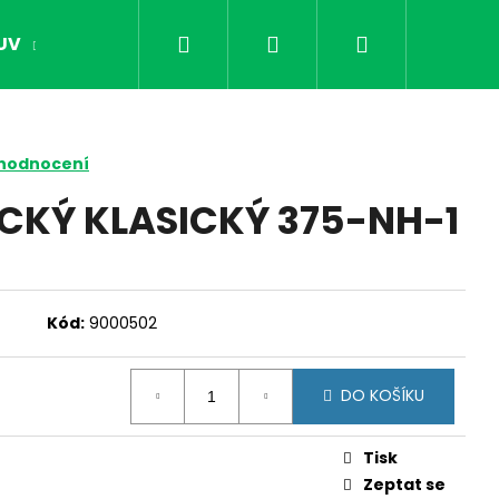
Hledat
Přihlášení
Nákupní
UV
OPTIKA
NOČNÍ VIDĚNÍ
DÁRKY PR
košík
 hodnocení
CKÝ KLASICKÝ 375-NH-1
Kód:
9000502
DO KOŠÍKU
Následující
Tisk
Zeptat se