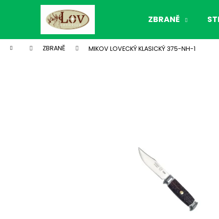
K
Přejít
na
o
ZBRANĚ
ST
obsah
Zpět
Zpět
š
do
do
í
Domů
ZBRANĚ
MIKOV LOVECKÝ KLASICKÝ 375-NH-1
k
obchodu
obchodu