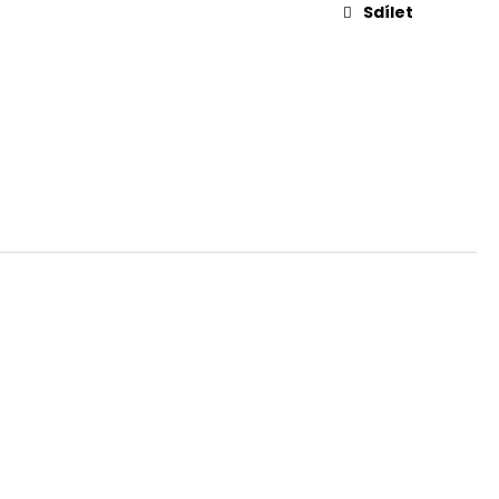
L. 45 AUTO, 3,3"
Sdílet