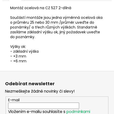
č
u
Montáž ocelová na CZ 527 2-dílná
j
e
Součástí montáže jsou jedna výměnná ocelová oka
m
o průměru 25 nebo 30 mm /průměr uveďte do
poznámky/ a třech různých výškách. Standartně
e
zasíláme základní výšku ok, jiný požadavek uveďte
do poznámky.
FLEECOVÁ
Výšky ok:
LOVECKÁ
- základní výška
BUNDA
- +3 mm
SPIKE
- +6 mm
1
250
Kč
Z
á
Odebírat newsletter
p
Nezmeškejte žádné novinky či slevy!
a
t
E-mail
í
Vložením e-mailu souhlasíte s
podmínkami