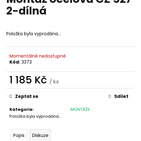
je
a
2-dílná
0,0
z
j
5
í
hvězdiček.
t
Položka byla vyprodána…
?
Momentálně nedostupné
Kód:
3373
HLEDAT
1 185 Kč
/ ks
Měrná
cena:
Zeptat se
Sdílet
D
o
Kategorie
:
MONTÁŽE
p
Položka byla vyprodána…
o
r
u
Popis
Diskuze