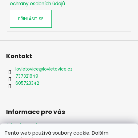
ochrany osobních údajů
PŘIHLÁSIT SE
Kontakt
lovletovice
@
lovletovice.cz
737321849
605723342
Informace pro vás
Jak nakupovat
Obchodní podmínky
Tento web používá soubory cookie. Dalším