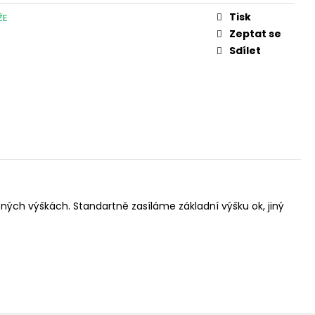
ŠILE 420054-2602
Tisk
ŽE
Zeptat se
Sdílet
h výškách. Standartně zasíláme základní výšku ok, jiný