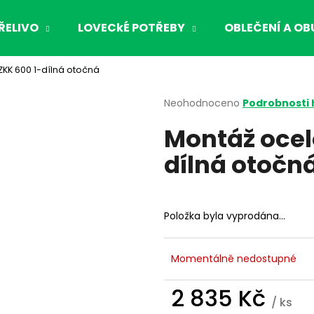
ŘELIVO
LOVECkÉ POTŘEBY
OBLEČENÍ A OB
ZKK 600 1-dílná otočná
Co potřebujete najít?
Průměrné
Neohodnoceno
Podrobnosti
hodnocení
Montáž ocel
produktu
HLEDAT
je
dílná otočn
0,0
z
5
Doporučujeme
hvězdiček.
Položka byla vyprodána…
Momentálně nedostupné
2 835 Kč
/ ks