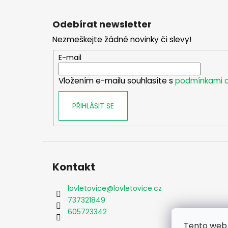
Z
á
Odebírat newsletter
p
Nezmeškejte žádné novinky či slevy!
a
t
E-mail
í
Vložením e-mailu souhlasíte s
podmínkami o
PŘIHLÁSIT SE
Kontakt
lovletovice
@
lovletovice.cz
737321849
605723342
Tento web 