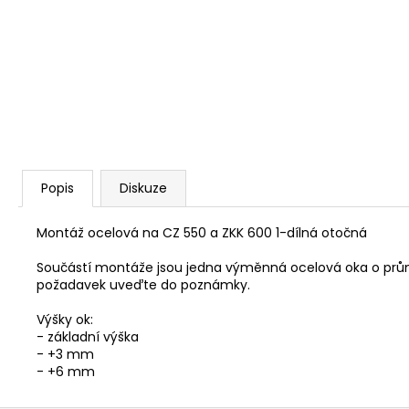
PISTOLE HS S5 CAL. 45 AUTO, 3,3"
ČERNÁ
13 500 Kč
Popis
Diskuze
Montáž ocelová na CZ 550 a ZKK 600 1-dílná otočná
Součástí montáže jsou jedna výměnná ocelová oka o prům
požadavek uveďte do poznámky.
Výšky ok:
- základní výška
- +3 mm
- +6 mm