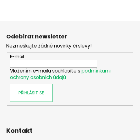
Z
á
Odebírat newsletter
p
Nezmeškejte žádné novinky či slevy!
a
t
E-mail
í
Vložením e-mailu souhlasíte s
podmínkami
ochrany osobních údajů
PŘIHLÁSIT SE
Kontakt