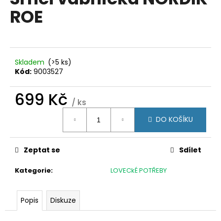
je
a
ROE
0,0
z
j
5
í
hvězdiček.
t
?
Skladem
(>5 ks)
Kód:
9003527
699 Kč
/ ks
Měrná
HLEDAT
DO KOŠÍKU
cena:
Zeptat se
Sdílet
D
o
Kategorie
:
LOVECkÉ POTŘEBY
p
o
r
Popis
Diskuze
u