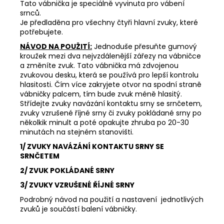
č
Tato vábnička je speciálně vyvinuta pro vábení
u
srnců.
j
Je předladěna pro všechny čtyři hlavní zvuky, které
potřebujete.
e
m
NÁVOD NA POUŽITÍ:
Jednoduše přesuňte gumový
e
kroužek mezi dva nejvzdálenější zářezy na vábničce
a změníte zvuk. Tato vábnička má zdvojenou
zvukovou desku, která se používá pro lepší kontrolu
hlasitosti. Čím více zakryjete otvor na spodní straně
FLOBERTKA
MAYZUS
vábničky palcem, tím bude zvuk méně hlasitý.
MZ07
Střídejte zvuky navázání kontaktu srny se srnčetem,
OBAMKA
zvuky vzrušené říjné srny či zvuky pokládané srny po
CAL.
několkik minult a poté opakujte zhruba po 20-30
9MM
minutách na stejném stanovišti.
FLOBERT
-
1/ ZVUKY NAVÁZÁNÍ KONTAKTU SRNY SE
KATEGORIE
SRNČETEM
C-
1
2/ ZVUK POKLÁDANÉ SRNY
14
3/ ZVUKY VZRUŠENÉ ŘÍJNÉ SRNY
990
Podrobný návod na použití a nastavení jednotlivých
Kč
zvuků je součástí balení vábničky.