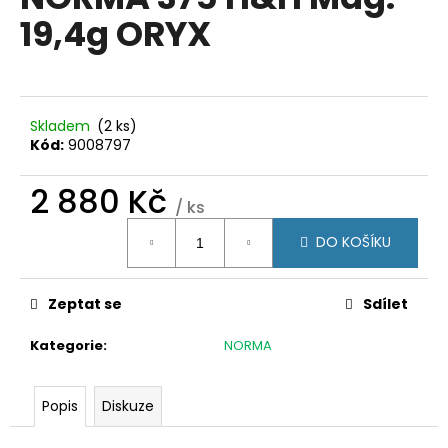
je
a
19,4g ORYX
0,0
z
j
5
í
hvězdiček.
t
?
Skladem
(2 ks)
Kód:
9008797
2 880 Kč
/ ks
Měrná
HLEDAT
DO KOŠÍKU
cena:
Zeptat se
Sdílet
D
o
Kategorie
:
NORMA
p
o
r
Popis
Diskuze
u