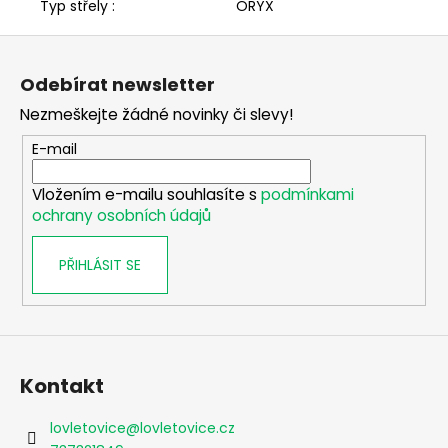
Typ střely :
ORYX
Z
á
Odebírat newsletter
p
Nezmeškejte žádné novinky či slevy!
a
t
E-mail
í
Vložením e-mailu souhlasíte s
podmínkami
ochrany osobních údajů
PŘIHLÁSIT SE
Kontakt
lovletovice
@
lovletovice.cz