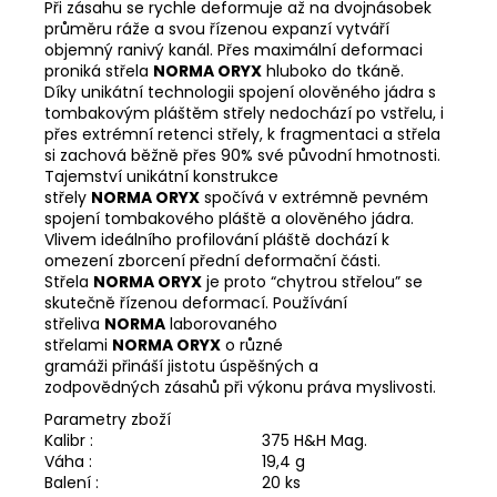
č
Při zásahu se rychle deformuje až na dvojnásobek
u
průměru ráže a svou řízenou expanzí vytváří
j
objemný ranivý kanál. Přes maximální deformaci
proniká střela
NORMA ORYX
hluboko do tkáně.
e
Díky unikátní technologii spojení olověného jádra s
m
tombakovým pláštěm střely nedochází po vstřelu, i
e
přes extrémní retenci střely, k fragmentaci a střela
si zachová běžně přes 90% své původní hmotnosti.
Tajemství unikátní konstrukce
KRAVATA
střely
NORMA ORYX
spočívá v extrémně pevném
8
spojení tombakového pláště a olověného jádra.
CM
Vlivem ideálního profilování pláště dochází k
MYSLIVECKÁ
omezení zborcení přední deformační části.
JELEN
Střela
NORMA ORYX
je proto “chytrou střelou” se
A
LANĚ
skutečně řízenou deformací. Používání
BÍLÁ/
střeliva
NORMA
laborovaného
ŠEDÁ
střelami
NORMA ORYX
o různé
gramáži přináší jistotu úspěšných a
399
zodpovědných zásahů při výkonu práva myslivosti.
Kč
Parametry zboží
Kalibr :
375 H&H Mag.
Váha :
19,4 g
Balení :
20 ks