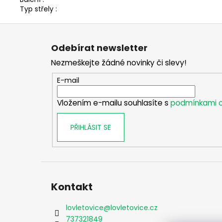
Typ střely :
Z
á
Odebírat newsletter
p
Nezmeškejte žádné novinky či slevy!
a
t
E-mail
í
Vložením e-mailu souhlasíte s
podmínkami o
PŘIHLÁSIT SE
Kontakt
lovletovice
@
lovletovice.cz
737321849