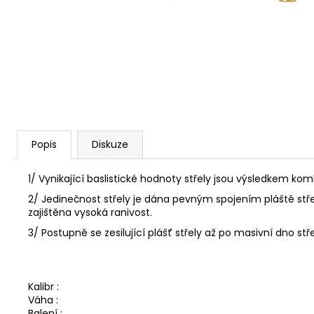
S&B 6MM FLOBERT ME COURT
/KULIČKA/ 1,05 G - 100KS
449 Kč
Popis
Diskuze
1/ Vynikající baslistické hodnoty střely jsou výsledkem kom
2/ Jedinečnost střely je dána pevným spojením pláště střel
zajištěna vysoká ranivost.
3/ Postupně se zesilující plášť střely až po masivní dno s
Kalibr :
Váha :
Balení :