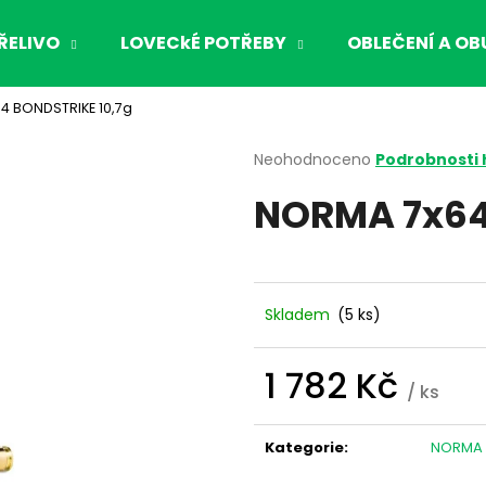
ŘELIVO
LOVECkÉ POTŘEBY
OBLEČENÍ A OB
4 BONDSTRIKE 10,7g
Co potřebujete najít?
Průměrné
Neohodnoceno
Podrobnosti
hodnocení
NORMA 7x64
produktu
HLEDAT
je
0,0
z
5
Doporučujeme
hvězdiček.
Skladem
(5 ks)
1 782 Kč
/ ks
Měrná
cena:
Kategorie
:
NORMA