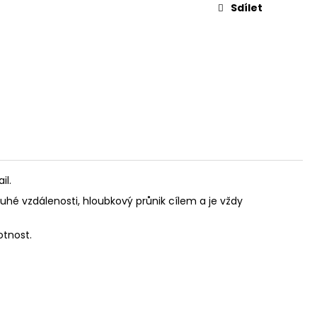
L. 45 AUTO, 3,3"
Sdílet
il.
ouhé vzdálenosti, hloubkový průnik cílem a je vždy
otnost.