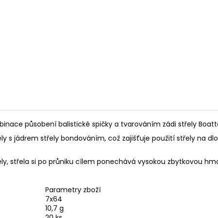
RWS 6MM FLOBERT ŠPIČKA - 150KS
PISTOLE HS S5 CA
ČERNÁ
1 180 Kč
13 500 Kč
binace působení balistické spičky a tvarováním zádi střely Boatta
y s jádrem střely bondováním, což zajišťuje použití střely na dl
třely, střela si po průniku cílem ponechává vysokou zbytkovou hm
Parametry zboží
7x64
10,7 g
20 ks