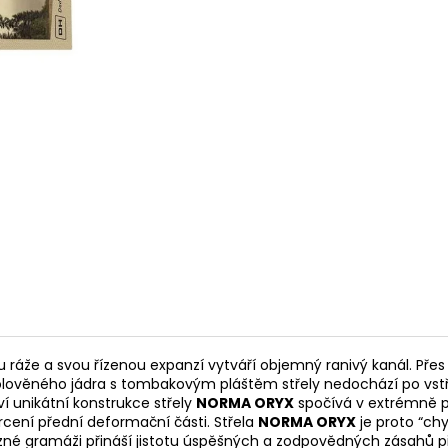
RWS 6MM FLOBERT ŠPIČKA - 150KS
PISTOLE HS S5 CA
ČERNÁ
1 180 Kč
13 500 Kč
 ráže a svou řízenou expanzí vytváří objemný ranivý kanál. Pře
olověného jádra s tombakovým pláštěm střely nedochází po vstřelu
 unikátní konstrukce střely
NORMA ORYX
spočívá v extrémně p
rcení přední deformační části. Střela
NORMA ORYX
je proto “ch
zné gramáži přináší jistotu úspěšných a zodpovědných zásahů př