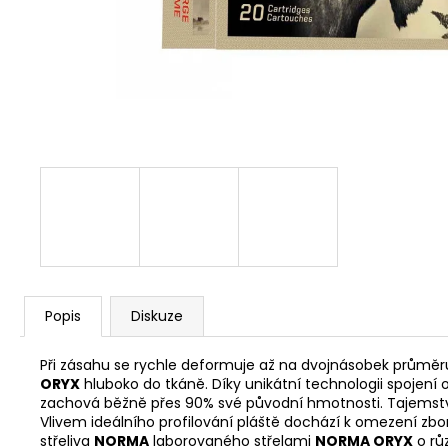
S&B 6MM FLOBERT ME COURT
/KULIČKA/ 1,05 G - 100KS
449 Kč
Popis
Diskuze
Při zásahu se rychle deformuje až na dvojnásobek průměru
ORYX
hluboko do tkáně. Díky unikátní technologii spojení 
zachová běžně přes 90% své původní hmotnosti. Tajemství
Vlivem ideálního profilování pláště dochází k omezení zbo
střeliva
NORMA
laborovaného střelami
NORMA ORYX
o rů