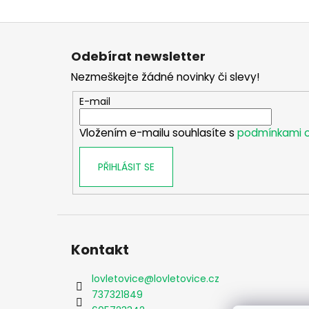
Z
á
Odebírat newsletter
p
Nezmeškejte žádné novinky či slevy!
a
t
E-mail
í
Vložením e-mailu souhlasíte s
podmínkami o
PŘIHLÁSIT SE
Kontakt
lovletovice
@
lovletovice.cz
737321849