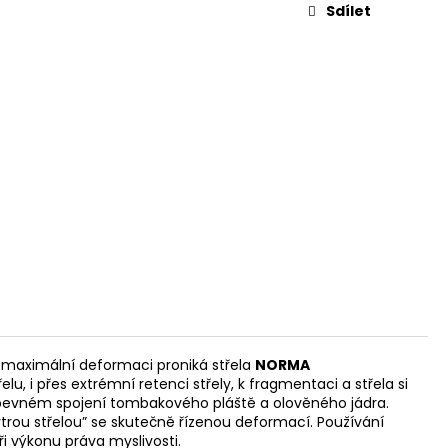
L. 45 AUTO, 3,3"
Sdílet
s maximální deformaci proniká střela
NORMA
, i přes extrémní retenci střely, k fragmentaci a střela si
evném spojení tombakového pláště a olověného jádra.
ytrou střelou” se skutečně řízenou deformací. Používání
i výkonu práva myslivosti.