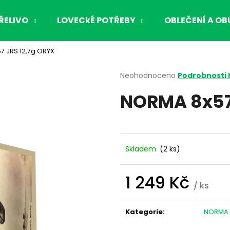
ŘELIVO
LOVECkÉ POTŘEBY
OBLEČENÍ A OB
7 JRS 12,7g ORYX
Co potřebujete najít?
Průměrné
Neohodnoceno
Podrobnosti
hodnocení
NORMA 8x57 
produktu
HLEDAT
je
0,0
z
5
Doporučujeme
hvězdiček.
Skladem
(2 ks)
1 249 Kč
/ ks
Měrná
cena:
Kategorie
:
NORMA