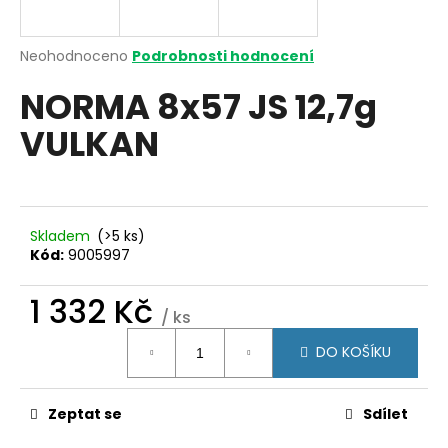
a
j
Průměrné
Neohodnoceno
Podrobnosti hodnocení
í
hodnocení
NORMA 8x57 JS 12,7g
produktu
t
je
?
VULKAN
0,0
z
5
hvězdiček.
HLEDAT
Skladem
(>5 ks)
Kód:
9005997
1 332 Kč
D
/ ks
Měrná
o
DO KOŠÍKU
cena:
p
o
r
Zeptat se
Sdílet
u