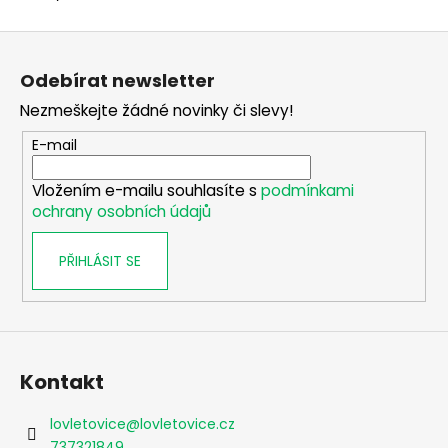
Z
á
Odebírat newsletter
p
Nezmeškejte žádné novinky či slevy!
a
t
E-mail
í
Vložením e-mailu souhlasíte s
podmínkami
ochrany osobních údajů
PŘIHLÁSIT SE
Kontakt
lovletovice
@
lovletovice.cz
737321849