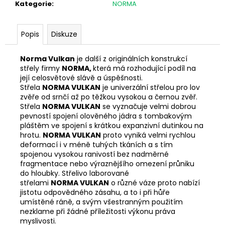
č
Kategorie
:
NORMA
u
j
e
Popis
Diskuze
m
e
Norma Vulkan
je další z originálních konstrukcí
střely firmy
NORMA
,
která má rozhodující podíl na
její celosvětové slávě a úspěšnosti.
DALEKOHLED
Střela
NORMA VULKAN
je univerzální střelou pro lov
FOMEI
zvěře od srnčí až po těžkou vysokou a černou zvěř.
10X56
Střela
NORMA VULKAN
se vyznačuje velmi dobrou
BEATER
pevností spojení olověného jádra s tombakovým
II
pláštěm ve spojení s krátkou expanzivní dutinkou na
6
hrotu.
NORMA VULKAN
proto vyniká velmi rychlou
950
deformací i v méně tuhých tkáních a s tím
Kč
spojenou vysokou ranivostí bez nadměrné
fragmentace nebo výraznějšího omezení průniku
do hloubky. Střelivo laborované
střelami
NORMA VULKAN
o různé váze proto nabízí
jistotu odpovědného zásahu, a to i při hůře
umístěné ráně, a svým všestranným použitím
nezklame při žádné příležitosti výkonu práva
myslivosti.