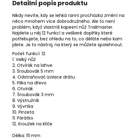
č
Detailní popis produktu
u
j
Nikdy nevíte, kdy se lehká ranní procházka změní na
e
něco mnohem více dobrodružného. Ale to není
m
problém, když vlastníš kapesní nůž Trailmaster.
Najdete u něj 12 funkcí a veškeré doplňky které
e
potřebujete, bez ohledu na to, co děláte nebo kam
jdete. Je to nástroj, na který se můžete spolehnout.
RWS
Počet funkcí: 12
6MM
1. Velký nůž
FLOBERT
2. Otvírák na lahve
ŠPIČKA
3. Šroubovák 5 mm
-
4. Odstraňovač izolace drátu
150KS
5. Pilka na dřevo
1
6. Otvírák
180
7. Šroubovák 3 mm
Kč
8. Výstružník
9. Vývrtka
10. Pinzeta
11. Párátko
12. Kroužek na klíče
Délka: 111 mm