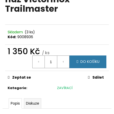
je
a
Trailmaster
0,0
z
j
5
í
hvězdiček.
t
?
Skladem
(3 ks)
Kód:
9008936
1 350 Kč
/ ks
Měrná
HLEDAT
DO KOŠÍKU
cena:
Zeptat se
Sdílet
D
o
Kategorie
:
ZAVÍRACÍ
p
o
r
Popis
Diskuze
u