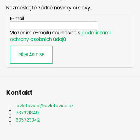
p
Nezmeškejte žádné novinky či slevy!
a
t
E-mail
í
Vložením e-mailu souhlasíte s
podmínkami
ochrany osobních údajů
PŘIHLÁSIT SE
Kontakt
lovletovice
@
lovletovice.cz
737321849
605723342