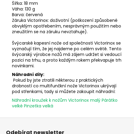
Šířka: 18 mm
Váha: 130 g
Barva: červená
Záruka Victorinox: doživotní (poškození způsobené
obvyklým opotřebením, nesprávným použitím nebo
zneužitím se na záruku nevztahuje).
Švýcarské kapesní nože od společnosti Victorinox se
vyznačují tím, že jej najdeme po celém světě. Tento
švýcarský výrobce nožů má zájem udržet si vedoucí
pozici na trhu, a proto každým rokem překvapuje trh
novinkami.
Náhradní díly:
Pokud by jste ztratili některou z praktických
drobností co multifunčkní nože Victorinox ukrývají
pod střenkami, tady si můžete zakoupit náhradní:
Náhradní kroužek k nožům Victorinox malý
Párátko
velké
Pinzetka velká
Z
á
Odebírat newsletter