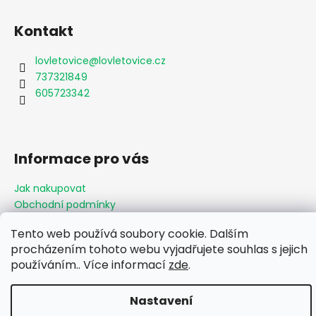
Kontakt
lovletovice
@
lovletovice.cz
737321849
605723342
Informace pro vás
Jak nakupovat
Obchodní podmínky
Podmínky ochrany osobních údajů
Tento web používá soubory cookie. Dalším
Formulář odstoupení od smlouvy
procházením tohoto webu vyjadřujete souhlas s jejich
Moje objednávka
používáním.. Více informací
zde
.
Vytvořil Shoptet
Nastavení