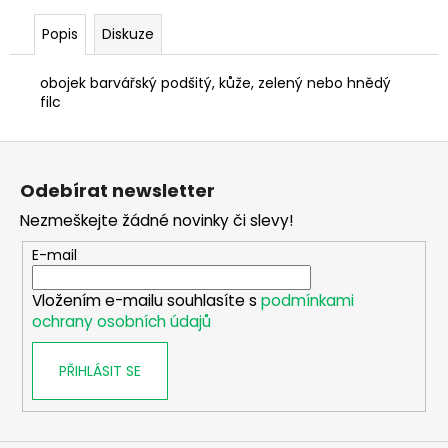
č
u
Popis
Diskuze
j
e
obojek barvářský podšitý, kůže, zelený nebo hnědý
m
filc
e
Z
FLEECOVÁ
á
BUNDA
Odebírat newsletter
p
UNIVERS
Nezmeškejte žádné novinky či slevy!
GREENLAND
a
1
t
E-mail
450
í
Kč
Vložením e-mailu souhlasíte s
podmínkami
ochrany osobních údajů
PŘIHLÁSIT SE