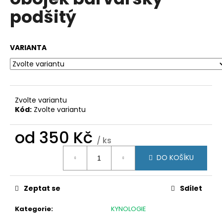
je
a
podšitý
0,0
z
j
5
í
hvězdiček.
VARIANTA
t
?
Zvolte variantu
Kód:
Zvolte variantu
HLEDAT
od
350 Kč
/ ks
Měrná
D
DO KOŠÍKU
cena:
o
p
Zeptat se
Sdílet
o
r
Kategorie
:
KYNOLOGIE
u