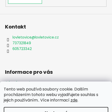
Kontakt
lovletovice
@
lovletovice.cz
737321849
605723342
Informace pro vás
Jak nakupovat
Obchodní podmínky
Tento web používá soubory cookie. Dalším
Podmínky ochrany osobních údajů
procházením tohoto webu vyjadřujete souhlas s
Formulář odstoupení od smlouvy
jejich používáním.. Více informací
zde
.
Moje objednávka