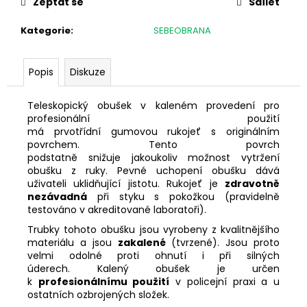
č
Zeptat se
Sdílet
u
j
Kategorie
:
SEBEOBRANA
e
m
Popis
Diskuze
e
Teleskopický obušek v kaleném provedení pro
DALEKOHLED
profesionální použití
MEOPTA
má prvotřídní gumovou rukojeť s originálním
MEOSTAR
povrchem. Tento povrch
B1
podstatně snižuje jakoukoliv možnost vytržení
PLUS
obušku z ruky. Pevné uchopení obušku dává
8X56
uživateli uklidňující jistotu.
Rukojeť je
zdravotně
37
nezávadná
při styku s pokožkou (pravidelně
400
testováno v akreditované laboratoři).
Kč
Trubky tohoto obušku jsou vyrobeny z kvalitnějšího
materiálu a jsou
zakalené
(tvrzené).
Jsou proto
velmi odolné proti ohnutí i při silných
úderech.
Kalený obušek je určen
k
profesionálnímu použití
v policejní praxi a u
ostatních ozbrojených složek.