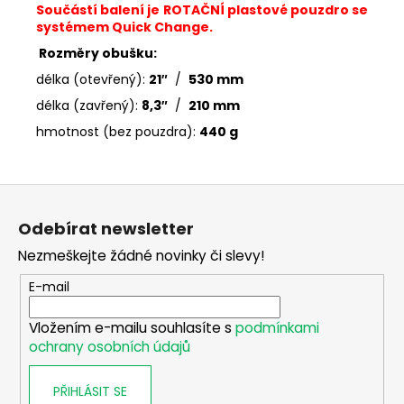
Součástí balení je ROTAČNÍ plastové pouzdro
se
systémem Quick Change.
Rozměry obušku:
délka (otevřený):
21″
/
530 mm
délka (zavřený):
8,3″
/
210 mm
hmotnost (bez pouzdra):
440 g
Z
á
Odebírat newsletter
p
Nezmeškejte žádné novinky či slevy!
a
t
E-mail
í
Vložením e-mailu souhlasíte s
podmínkami
ochrany osobních údajů
PŘIHLÁSIT SE