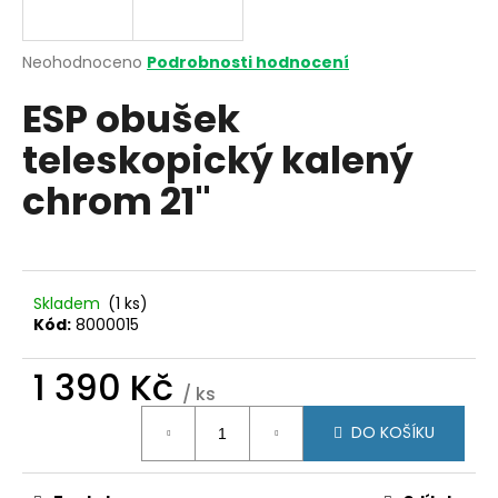
a
j
Průměrné
Neohodnoceno
Podrobnosti hodnocení
í
hodnocení
ESP obušek
produktu
t
je
?
teleskopický kalený
0,0
z
chrom 21"
5
hvězdiček.
HLEDAT
Skladem
(1 ks)
Kód:
8000015
D
1 390 Kč
o
/ ks
p
Měrná
o
DO KOŠÍKU
cena:
r
u