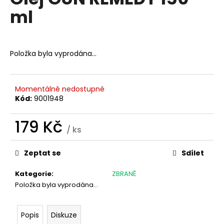
je
a
ml
0,0
z
j
5
í
hvězdiček.
t
Položka byla vyprodána…
?
Momentálně nedostupné
Kód:
9001948
HLEDAT
179 Kč
/ ks
Měrná
cena:
Zeptat se
Sdílet
D
o
Kategorie
:
ZBRANĚ
p
Položka byla vyprodána…
o
r
u
Popis
Diskuze