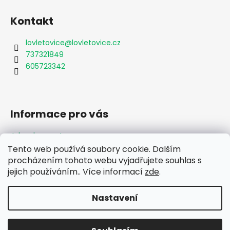
Kontakt
lovletovice
@
lovletovice.cz
737321849
605723342
Informace pro vás
Jak nakupovat
Obchodní podmínky
Tento web používá soubory cookie. Dalším
Podmínky ochrany osobních údajů
procházením tohoto webu vyjadřujete souhlas s
Formulář odstoupení od smlouvy
jejich používáním.. Více informací
zde
.
Moje objednávka
Nastavení
Vytvořil Shoptet