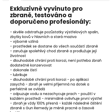
č
u
Exkluzivně vyvinuto pro
j
zbraně, testováno a
e
doporučeno profesionály:
m
e
- skvěle odstraňuje pozůstatky výstřelových spalin,
zbytky kovů v hlavních a stará maziva
- výborně vzlíná
FLOBERTKA
- prostředek se dostane do všech součástí zbraně
MAYZUS
MZ07
- zaručuje spolehlivý chod zbraně a prodlužuje její
OBAMKA
životnost
CAL.
- dlouhodobě chrání proti korozi, není potřeba zbraň
9MM
dodatečně konzervovat
FLOBERT
- dokonale čistí
-
- lubrikuje
KATEGORIE
- dlouhodobě chrání proti korozi - po aplikaci
C-
zasychá - zbraň je velmi příjemná na dotek a
1
perfektně se ovládá
14
- odpuzuje vodu a nezachycuje prach - použití v
990
každém prostředí - minimálně ovlivňuje první výstřel
Kč
- zbraň je vždy 100% přesná - každé následné čištění
zbraně s Gun Remedy je méně pracné a časově