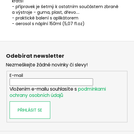
kratší
- přípravek je šetrný k ostatním součástem zbraně
a výstroje - guma, plast, dřevo....
- praktické balení s aplikátorem
- aerosol s náplní 150ml (5,07 fl.oz)
Z
á
Odebírat newsletter
p
Nezmeškejte žádné novinky či slevy!
a
t
E-mail
í
Vložením e-mailu souhlasíte s
podmínkami
ochrany osobních údajů
PŘIHLÁSIT SE