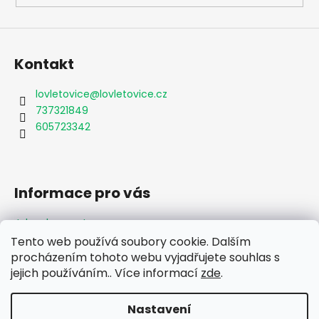
Kontakt
lovletovice
@
lovletovice.cz
737321849
605723342
Informace pro vás
Jak nakupovat
Obchodní podmínky
Tento web používá soubory cookie. Dalším
Podmínky ochrany osobních údajů
procházením tohoto webu vyjadřujete souhlas s
Formulář odstoupení od smlouvy
jejich používáním.. Více informací
zde
.
Moje objednávka
Nastavení