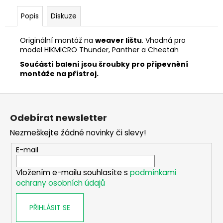
č
u
Popis
Diskuze
j
e
Originální montáž na
weaver lištu
. Vhodná pro
m
model HIKMICRO Thunder, Panther a Cheetah
e
Součástí balení jsou šroubky pro připevnění
montáže na přístroj.
DIGITÁLNÍ
ZAMĚŘOVAČ
Z
PARD
á
NIGHT
Odebírat newsletter
STALKER
p
4K
Nezmeškejte žádné novinky či slevy!
a
EX
940NM
t
E-mail
LRF
í
29
Vložením e-mailu souhlasíte s
podmínkami
990
Kč
ochrany osobních údajů
PŘIHLÁSIT SE