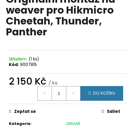
je
a
weaver pro Hikmicro
0,0
z
j
Cheetah, Thunder,
5
í
hvězdiček.
Panther
t
?
Skladem
(1 ks)
Kód:
9007815
HLEDAT
2 150 Kč
/ ks
Měrná
D
DO KOŠÍKU
cena:
o
p
Zeptat se
Sdílet
o
r
Kategorie
:
ZBRANĚ
u