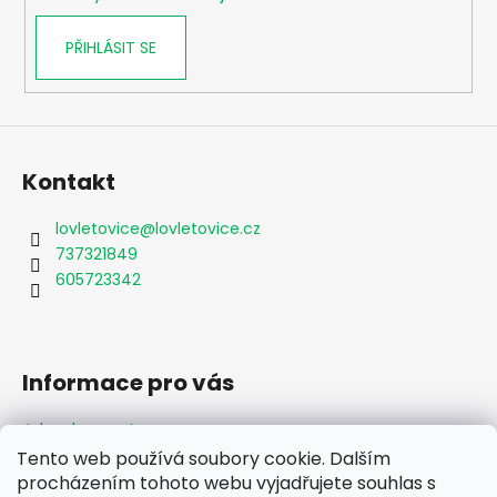
PŘIHLÁSIT SE
Kontakt
lovletovice
@
lovletovice.cz
737321849
605723342
Informace pro vás
Jak nakupovat
Obchodní podmínky
Tento web používá soubory cookie. Dalším
Podmínky ochrany osobních údajů
procházením tohoto webu vyjadřujete souhlas s