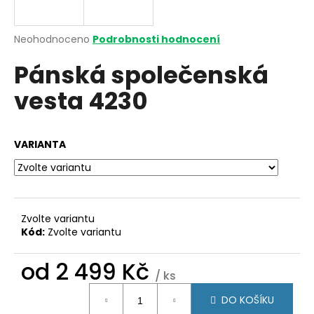
a
j
Průměrné
Neohodnoceno
Podrobnosti hodnocení
í
hodnocení
Pánská společenská
produktu
t
je
?
vesta 4230
0,0
z
5
hvězdiček.
VARIANTA
HLEDAT
Zvolte variantu
D
Kód:
Zvolte variantu
o
p
od
2 499 Kč
o
/ ks
r
Měrná
u
DO KOŠÍKU
cena: