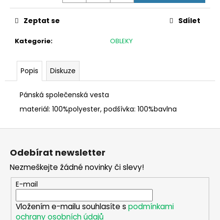
č
u
Zeptat se
Sdílet
j
e
Kategorie
:
OBLEKY
m
e
Popis
Diskuze
DALEKOHLED
FOMEI
Pánská společenská vesta
10X56
BEATER
materiál: 100%polyester, podšívka: 100%bavlna
II
6
Z
950
á
Kč
Odebírat newsletter
p
Nezmeškejte žádné novinky či slevy!
a
t
E-mail
í
Vložením e-mailu souhlasíte s
podmínkami
ochrany osobních údajů