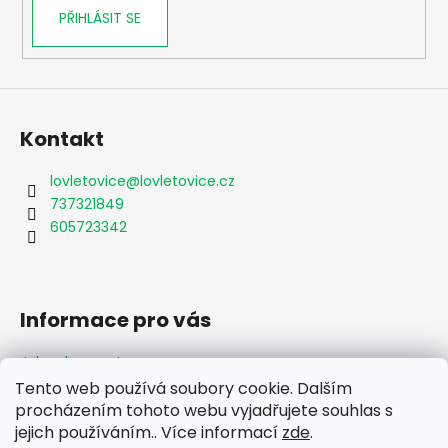
PŘIHLÁSIT SE
Kontakt
lovletovice
@
lovletovice.cz
737321849
605723342
Informace pro vás
Jak nakupovat
Obchodní podmínky
Tento web používá soubory cookie. Dalším
Podmínky ochrany osobních údajů
procházením tohoto webu vyjadřujete souhlas s
Formulář odstoupení od smlouvy
jejich používáním.. Více informací
zde
.