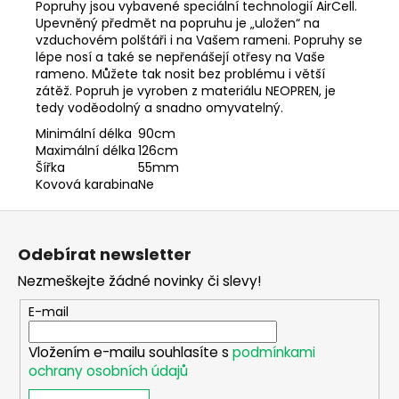
č
Popruhy jsou vybavené speciální technologií AirCell.
u
Upevněný předmět na popruhu je „uložen“ na
j
vzduchovém polštáři i na Vašem rameni. Popruhy se
lépe nosí a také se nepřenášejí otřesy na Vaše
e
rameno. Můžete tak nosit bez problému i větší
m
zátěž. Popruh je vyroben z materiálu NEOPREN, je
e
tedy voděodolný a snadno omyvatelný.
Minimální délka
90cm
Maximální délka
126cm
MYSLIVECKÉ
TRIČKO
Šířka
55mm
JEDNOBAREVNÉ
Kovová karabina
Ne
AKCE
1+1
Z
550
á
Kč
Odebírat newsletter
p
Nezmeškejte žádné novinky či slevy!
a
t
E-mail
í
Vložením e-mailu souhlasíte s
podmínkami
ochrany osobních údajů