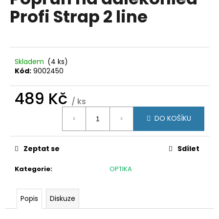
je
a
Profi Strap 2 line
0,0
z
j
5
í
hvězdiček.
t
?
Skladem
(4 ks)
Kód:
9002450
489 Kč
/ ks
Měrná
HLEDAT
DO KOŠÍKU
cena:
Zeptat se
Sdílet
D
o
Kategorie
:
OPTIKA
p
o
r
Popis
Diskuze
u