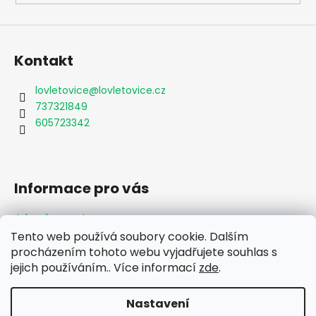
Kontakt
lovletovice
@
lovletovice.cz
737321849
605723342
Informace pro vás
Jak nakupovat
Obchodní podmínky
Tento web používá soubory cookie. Dalším
Podmínky ochrany osobních údajů
procházením tohoto webu vyjadřujete souhlas s
Formulář odstoupení od smlouvy
jejich používáním.. Více informací
zde
.
Moje objednávka
Nastavení