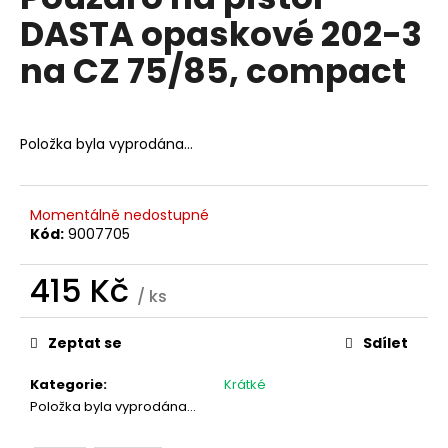
je
a
DASTA opaskové 202-3
0,0
z
j
na CZ 75/85, compact
5
í
hvězdiček.
t
?
Položka byla vyprodána…
Momentálně nedostupné
HLEDAT
Kód:
9007705
415 Kč
/ ks
Měrná
D
cena:
o
Zeptat se
Sdílet
p
o
Kategorie
:
Krátké
r
Položka byla vyprodána…
u