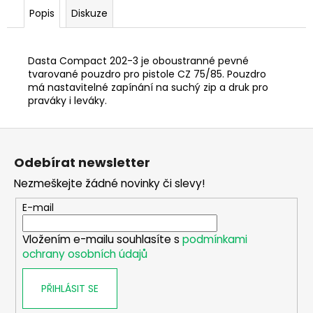
č
Popis
Diskuze
u
j
e
Dasta Compact 202-3 je oboustranné pevné
m
tvarované pouzdro pro pistole CZ 75/85. Pouzdro
e
má nastavitelné zapínání na suchý zip a druk pro
praváky i leváky.
DALEKOHLED
FOMEI
Z
10X52
á
FOREMAN
Odebírat newsletter
PRO
p
XLD
Nezmeškejte žádné novinky či slevy!
a
9
t
E-mail
590
Kč
í
Vložením e-mailu souhlasíte s
podmínkami
ochrany osobních údajů
PŘIHLÁSIT SE